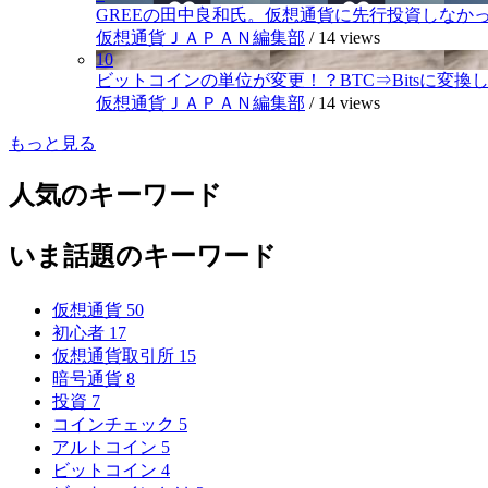
GREEの田中良和氏。仮想通貨に先行投資しなか
仮想通貨ＪＡＰＡＮ編集部
/
14 views
10
ビットコインの単位が変更！？BTC⇒Bitsに変換し1,
仮想通貨ＪＡＰＡＮ編集部
/
14 views
もっと見る
人気のキーワード
いま話題のキーワード
仮想通貨
50
初心者
17
仮想通貨取引所
15
暗号通貨
8
投資
7
コインチェック
5
アルトコイン
5
ビットコイン
4