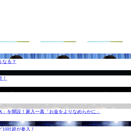
うなる？
売！
REX」を開設！家入一真「お金をよりなめらかに」
10社超が参入！