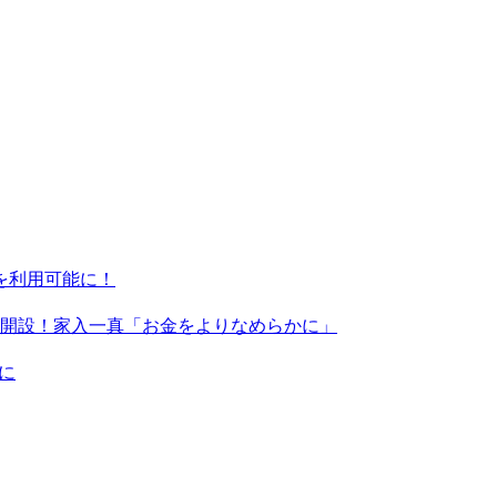
ンを利用可能に！
X」を開設！家入一真「お金をよりなめらかに」
に