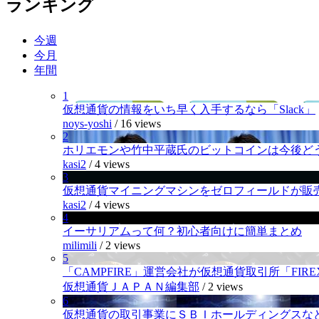
ランキング
今週
今月
年間
1
仮想通貨の情報をいち早く入手するなら「Slack」
noys-yoshi
/
16 views
2
ホリエモンや竹中平蔵氏のビットコインは今後ど
kasi2
/
4 views
3
仮想通貨マイニングマシンをゼロフィールドが販
kasi2
/
4 views
4
イーサリアムって何？初心者向けに簡単まとめ
milimili
/
2 views
5
「CAMPFIRE」運営会社が仮想通貨取引所「FI
仮想通貨ＪＡＰＡＮ編集部
/
2 views
6
仮想通貨の取引事業にＳＢＩホールディングスなど