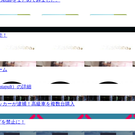
売！
ーム
apult）の詳細
ッカーが逮捕！高級車を複数台購入
グを禁止に！