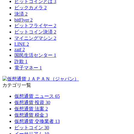
ビットコインとは
3
ビックカメラ
2
決済
2
bitFlyer
2
ビットフライヤー
2
ビットコイン決済
2
マイニングマシン
2
LINE
2
zaif
2
国民生活センター
1
詐欺
1
電子マネー
1
カテゴリ一覧
仮想通貨 ニュース
65
仮想通貨 投資
30
仮想通貨 法案
2
仮想通貨 税金
3
仮想通貨 交換業者
13
ビットコイン
30
イーサリアム
10