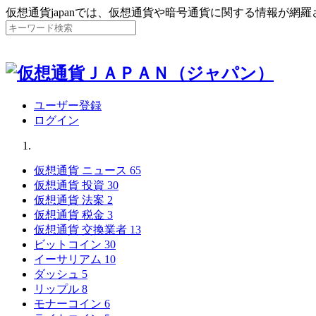
仮想通貨japanでは、仮想通貨や暗号通貨に関する情報が網
ユーザー登録
ログイン
仮想通貨 ニュース
65
仮想通貨 投資
30
仮想通貨 法案
2
仮想通貨 税金
3
仮想通貨 交換業者
13
ビットコイン
30
イーサリアム
10
ダッシュ
5
リップル
8
モナーコイン
6