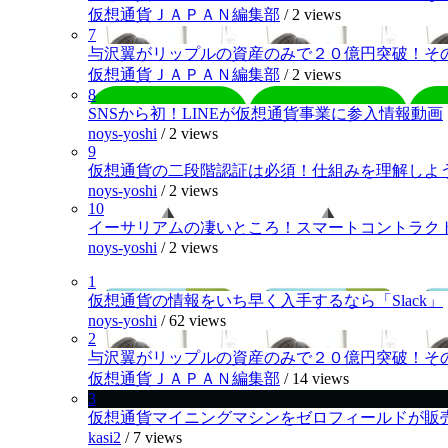
仮想通貨ＪＡＰＡＮ編集部
/
2 views
7
与沢翼がリップルの資産のみで２０億円突破！そ
仮想通貨ＪＡＰＡＮ編集部
/
2 views
8
SNSから初！LINEが仮想通貨事業に参入情報動画
noys-yoshi
/
2 views
9
仮想通貨の二段階認証は必須！仕組みを理解しよ
noys-yoshi
/
2 views
10
イーサリアムの凄いところ！スマートコントラク
noys-yoshi
/
2 views
1
仮想通貨の情報をいち早く入手するなら「Slack」
noys-yoshi
/
62 views
2
与沢翼がリップルの資産のみで２０億円突破！そ
仮想通貨ＪＡＰＡＮ編集部
/
14 views
3
仮想通貨マイニングマシンをゼロフィールドが販
kasi2
/
7 views