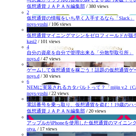
仮想通貨ＪＡＰＡＮ編集部
/
380 views
2
仮想通貨の情報をいち早く入手するなら「Slack」
noys-yoshi
/
106 views
3
仮想通貨マイニングマシンをゼロフィールドが販
kasi2
/
101 views
4
自分の資産を自分で管理出来る「分散型取引所」
noys.d
/
47 views
5
ゲームして仮想通貨を稼ごう！話題の仮想通貨ゲ
noys.d
/
30 views
6
NEMに実装されるカタパルトって？「mijin v.2（Cat
noys-yoshi
/
22 views
7
電話番号を乗っ取り、仮想通貨を盗む！19歳のハ
仮想通貨ＪＡＰＡＮ編集部
/
20 views
8
アップルがiPhoneを使用した仮想通貨のマイニン
otya.
/
17 views
9