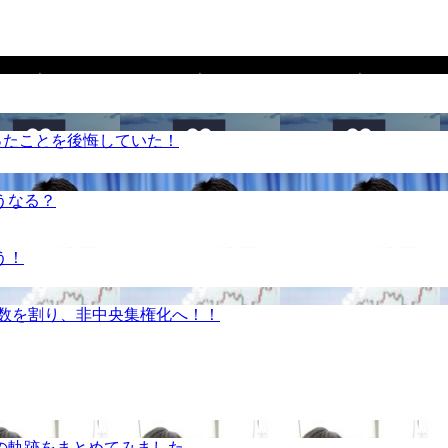
ったことを後悔していた！
うなる？
う！
半数を割り、非中央集権化へ！！
の軌跡をまとめてみました。