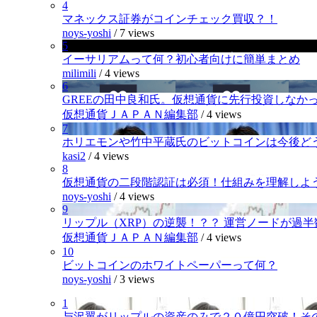
4
マネックス証券がコインチェック買収？！
noys-yoshi
/
7 views
5
イーサリアムって何？初心者向けに簡単まとめ
milimili
/
4 views
6
GREEの田中良和氏。仮想通貨に先行投資しなか
仮想通貨ＪＡＰＡＮ編集部
/
4 views
7
ホリエモンや竹中平蔵氏のビットコインは今後ど
kasi2
/
4 views
8
仮想通貨の二段階認証は必須！仕組みを理解しよ
noys-yoshi
/
4 views
9
リップル（XRP）の逆襲！？？ 運営ノードが過
仮想通貨ＪＡＰＡＮ編集部
/
4 views
10
ビットコインのホワイトペーパーって何？
noys-yoshi
/
3 views
1
与沢翼がリップルの資産のみで２０億円突破！そ