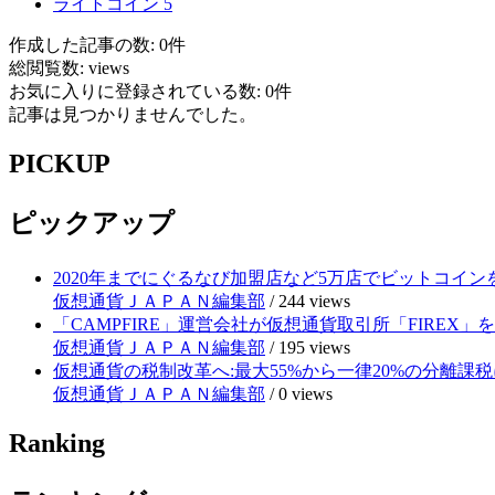
ライトコイン
5
作成した記事の数: 0件
総閲覧数: views
お気に入りに登録されている数: 0件
記事は見つかりませんでした。
PICKUP
ピックアップ
2020年までにぐるなび加盟店など5万店でビットコイ
仮想通貨ＪＡＰＡＮ編集部
/
244 views
「CAMPFIRE」運営会社が仮想通貨取引所「FIRE
仮想通貨ＪＡＰＡＮ編集部
/
195 views
仮想通貨の税制改革へ:最大55%から一律20%の分離課税
仮想通貨ＪＡＰＡＮ編集部
/
0 views
Ranking