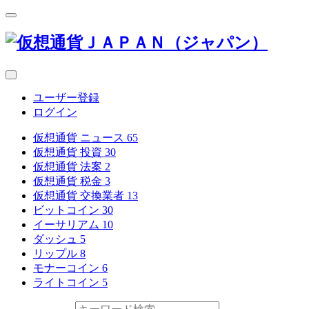
ユーザー登録
ログイン
仮想通貨 ニュース
65
仮想通貨 投資
30
仮想通貨 法案
2
仮想通貨 税金
3
仮想通貨 交換業者
13
ビットコイン
30
イーサリアム
10
ダッシュ
5
リップル
8
モナーコイン
6
ライトコイン
5