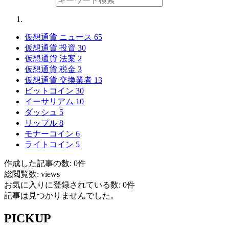
仮想通貨 ニュース
65
仮想通貨 投資
30
仮想通貨 法案
2
仮想通貨 税金
3
仮想通貨 交換業者
13
ビットコイン
30
イーサリアム
10
ダッシュ
5
リップル
8
モナーコイン
6
ライトコイン
5
作成した記事の数: 0件
総閲覧数: views
お気に入りに登録されている数: 0件
記事は見つかりませんでした。
PICKUP