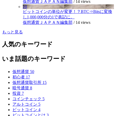
仮想通貨ＪＡＰＡＮ編集部
/
14 views
10
ビットコインの単位が変更！？BTC⇒Bitsに変換
し1,000,000分の1で表記に。
仮想通貨ＪＡＰＡＮ編集部
/
14 views
もっと見る
人気のキーワード
いま話題のキーワード
仮想通貨
50
初心者
17
仮想通貨取引所
15
暗号通貨
8
投資
7
コインチェック
5
アルトコイン
5
ビットコイン
4
ビットコインとは
3