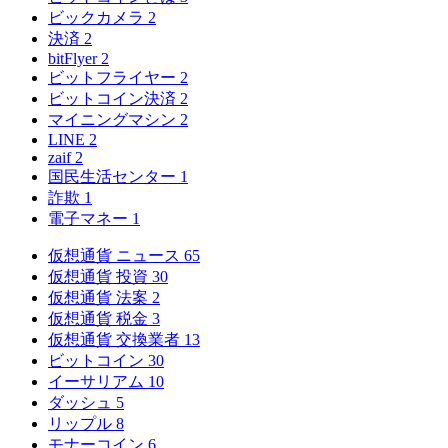
ビックカメラ
2
決済
2
bitFlyer
2
ビットフライヤー
2
ビットコイン決済
2
マイニングマシン
2
LINE
2
zaif
2
国民生活センター
1
詐欺
1
電子マネー
1
仮想通貨 ニュース
65
仮想通貨 投資
30
仮想通貨 法案
2
仮想通貨 税金
3
仮想通貨 交換業者
13
ビットコイン
30
イーサリアム
10
ダッシュ
5
リップル
8
モナーコイン
6