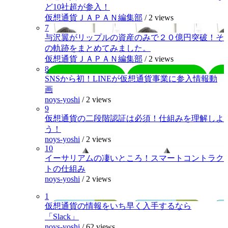
ど10社超が参入！
仮想通貨ＪＡＰＡＮ編集部
/
2 views
7
与沢翼がリップルの資産のみで２０億円突破！そ
の軌跡をまとめてみました。
仮想通貨ＪＡＰＡＮ編集部
/
2 views
8
SNSから初！LINEが仮想通貨事業に参入情報動
画
noys-yoshi
/
2 views
9
仮想通貨の二段階認証は必須！仕組みを理解しよ
う！
noys-yoshi
/
2 views
10
イーサリアムの凄いところ！スマートコントラク
トの仕組み
noys-yoshi
/
2 views
1
仮想通貨の情報をいち早く入手するなら
「Slack」
noys-yoshi
/
62 views