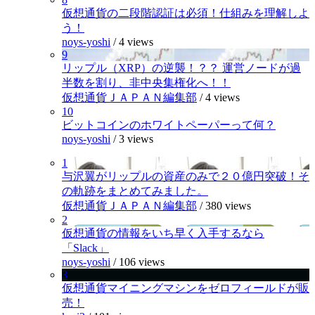
仮想通貨の二段階認証は必須！仕組みを理解しよ
う！
noys-yoshi
/
4 views
9
リップル（XRP）の逆襲！？？ 運営ノードが過
半数を割り、非中央集権化へ！！
仮想通貨ＪＡＰＡＮ編集部
/
4 views
10
ビットコインのホワイトペーパーって何？
noys-yoshi
/
3 views
1
与沢翼がリップルの資産のみで２０億円突破！そ
の軌跡をまとめてみました。
仮想通貨ＪＡＰＡＮ編集部
/
380 views
2
仮想通貨の情報をいち早く入手するなら
「Slack」
noys-yoshi
/
106 views
3
仮想通貨マイニングマシンをゼロフィールドが販
売！