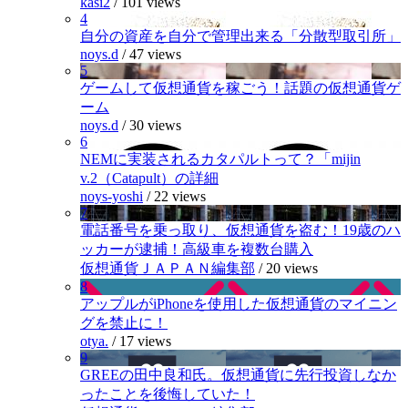
kasi2
/
101 views
4
自分の資産を自分で管理出来る「分散型取引所」
noys.d
/
47 views
5
ゲームして仮想通貨を稼ごう！話題の仮想通貨ゲ
ーム
noys.d
/
30 views
6
NEMに実装されるカタパルトって？「mijin
v.2（Catapult）の詳細
noys-yoshi
/
22 views
7
電話番号を乗っ取り、仮想通貨を盗む！19歳のハ
ッカーが逮捕！高級車を複数台購入
仮想通貨ＪＡＰＡＮ編集部
/
20 views
8
アップルがiPhoneを使用した仮想通貨のマイニン
グを禁止に！
otya.
/
17 views
9
GREEの田中良和氏。仮想通貨に先行投資しなか
ったことを後悔していた！