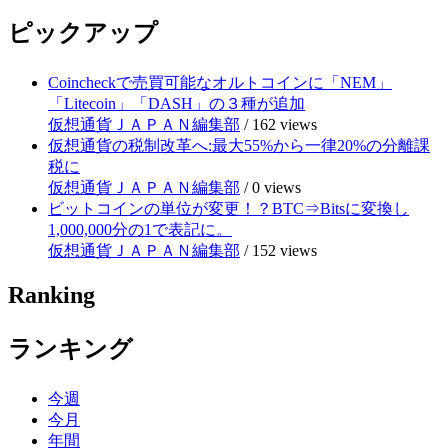
ピックアップ
Coincheckで売買可能なオルトコインに「NEM」
「Litecoin」「DASH」の３種が追加
仮想通貨ＪＡＰＡＮ編集部
/
162 views
仮想通貨の税制改革へ:最大55%から一律20%の分離課
税に
仮想通貨ＪＡＰＡＮ編集部
/
0 views
ビットコインの単位が変更！？BTC⇒Bitsに変換し
1,000,000分の1で表記に。
仮想通貨ＪＡＰＡＮ編集部
/
152 views
Ranking
ランキング
今週
今月
年間