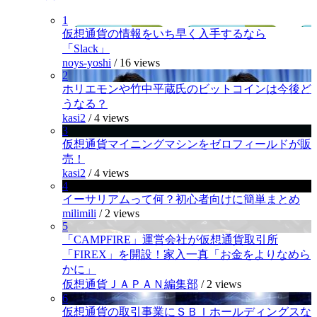
1
仮想通貨の情報をいち早く入手するなら
「Slack」
noys-yoshi
/
16 views
2
ホリエモンや竹中平蔵氏のビットコインは今後ど
うなる？
kasi2
/
4 views
3
仮想通貨マイニングマシンをゼロフィールドが販
売！
kasi2
/
4 views
4
イーサリアムって何？初心者向けに簡単まとめ
milimili
/
2 views
5
「CAMPFIRE」運営会社が仮想通貨取引所
「FIREX」を開設！家入一真「お金をよりなめら
かに」
仮想通貨ＪＡＰＡＮ編集部
/
2 views
6
仮想通貨の取引事業にＳＢＩホールディングスな