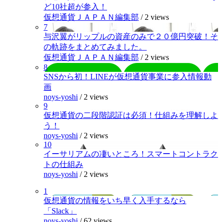
ど10社超が参入！
仮想通貨ＪＡＰＡＮ編集部
/
2 views
7
与沢翼がリップルの資産のみで２０億円突破！そ
の軌跡をまとめてみました。
仮想通貨ＪＡＰＡＮ編集部
/
2 views
8
SNSから初！LINEが仮想通貨事業に参入情報動
画
noys-yoshi
/
2 views
9
仮想通貨の二段階認証は必須！仕組みを理解しよ
う！
noys-yoshi
/
2 views
10
イーサリアムの凄いところ！スマートコントラク
トの仕組み
noys-yoshi
/
2 views
1
仮想通貨の情報をいち早く入手するなら
「Slack」
noys-yoshi
/
62 views