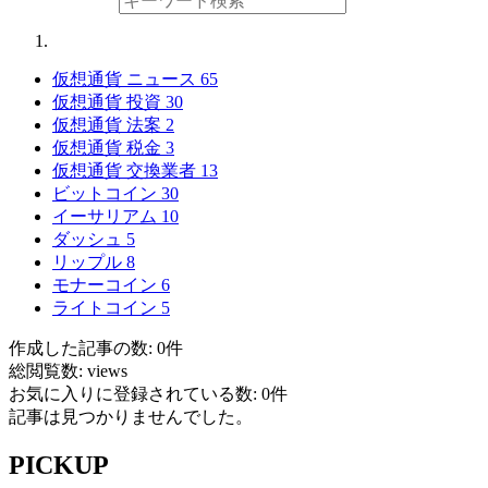
仮想通貨 ニュース
65
仮想通貨 投資
30
仮想通貨 法案
2
仮想通貨 税金
3
仮想通貨 交換業者
13
ビットコイン
30
イーサリアム
10
ダッシュ
5
リップル
8
モナーコイン
6
ライトコイン
5
作成した記事の数: 0件
総閲覧数: views
お気に入りに登録されている数: 0件
記事は見つかりませんでした。
PICKUP