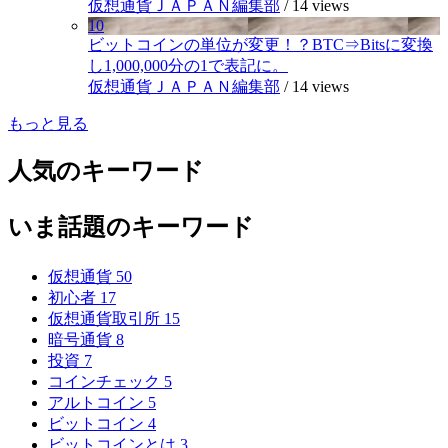
仮想通貨ＪＡＰＡＮ編集部
/
14 views
10
ビットコインの単位が変更！？BTC⇒Bitsに変換
し1,000,000分の1で表記に。
仮想通貨ＪＡＰＡＮ編集部
/
14 views
もっと見る
人気のキーワード
いま話題のキーワード
仮想通貨
50
初心者
17
仮想通貨取引所
15
暗号通貨
8
投資
7
コインチェック
5
アルトコイン
5
ビットコイン
4
ビットコインとは
3