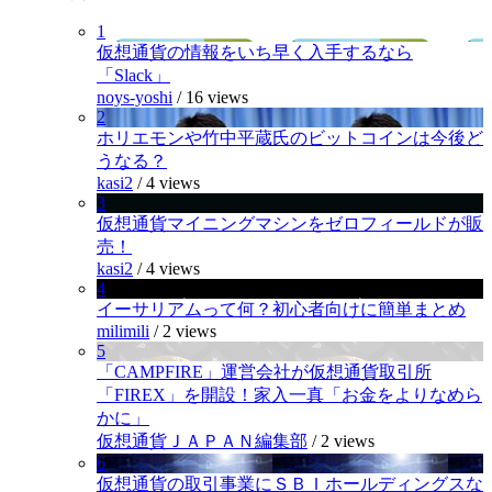
1
仮想通貨の情報をいち早く入手するなら
「Slack」
noys-yoshi
/
16 views
2
ホリエモンや竹中平蔵氏のビットコインは今後ど
うなる？
kasi2
/
4 views
3
仮想通貨マイニングマシンをゼロフィールドが販
売！
kasi2
/
4 views
4
イーサリアムって何？初心者向けに簡単まとめ
milimili
/
2 views
5
「CAMPFIRE」運営会社が仮想通貨取引所
「FIREX」を開設！家入一真「お金をよりなめら
かに」
仮想通貨ＪＡＰＡＮ編集部
/
2 views
6
仮想通貨の取引事業にＳＢＩホールディングスな