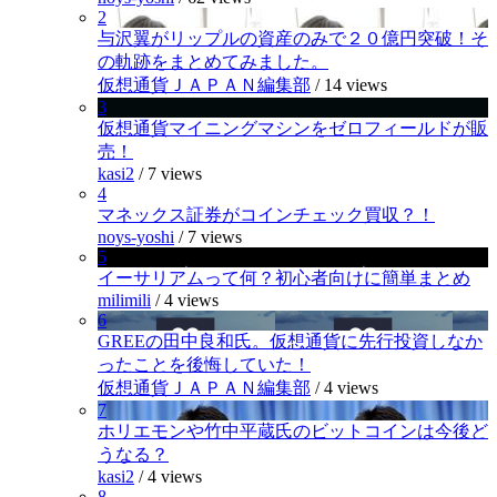
2
与沢翼がリップルの資産のみで２０億円突破！そ
の軌跡をまとめてみました。
仮想通貨ＪＡＰＡＮ編集部
/
14 views
3
仮想通貨マイニングマシンをゼロフィールドが販
売！
kasi2
/
7 views
4
マネックス証券がコインチェック買収？！
noys-yoshi
/
7 views
5
イーサリアムって何？初心者向けに簡単まとめ
milimili
/
4 views
6
GREEの田中良和氏。仮想通貨に先行投資しなか
ったことを後悔していた！
仮想通貨ＪＡＰＡＮ編集部
/
4 views
7
ホリエモンや竹中平蔵氏のビットコインは今後ど
うなる？
kasi2
/
4 views
8