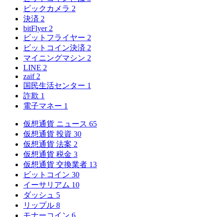
ビックカメラ
2
決済
2
bitFlyer
2
ビットフライヤー
2
ビットコイン決済
2
マイニングマシン
2
LINE
2
zaif
2
国民生活センター
1
詐欺
1
電子マネー
1
仮想通貨 ニュース
65
仮想通貨 投資
30
仮想通貨 法案
2
仮想通貨 税金
3
仮想通貨 交換業者
13
ビットコイン
30
イーサリアム
10
ダッシュ
5
リップル
8
モナーコイン
6