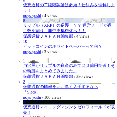
仮想通貨の二段階認証は必須！仕組みを理解しよ
う！
noys-yoshi
/
4 views
9
リップル（XRP）の逆襲！？？ 運営ノードが過
半数を割り、非中央集権化へ！！
仮想通貨ＪＡＰＡＮ編集部
/
4 views
10
ビットコインのホワイトペーパーって何？
noys-yoshi
/
3 views
1
与沢翼がリップルの資産のみで２０億円突破！そ
の軌跡をまとめてみました。
仮想通貨ＪＡＰＡＮ編集部
/
380 views
2
仮想通貨の情報をいち早く入手するなら
「Slack」
noys-yoshi
/
106 views
3
仮想通貨マイニングマシンをゼロフィールドが販
売！