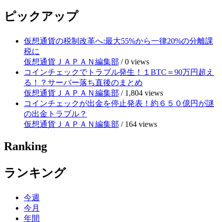
ピックアップ
仮想通貨の税制改革へ:最大55%から一律20%の分離課
税に
仮想通貨ＪＡＰＡＮ編集部
/
0 views
コインチェックでトラブル発生！１BTC＝90万円超え
る！？サーバー落ち直後のまとめ
仮想通貨ＪＡＰＡＮ編集部
/
1,804 views
コインチェックが出金を停止発表！約６５０億円が謎
の出金トラブル？
仮想通貨ＪＡＰＡＮ編集部
/
164 views
Ranking
ランキング
今週
今月
年間