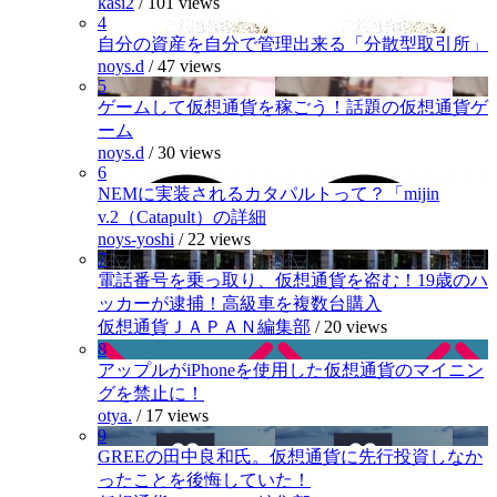
kasi2
/
101 views
4
自分の資産を自分で管理出来る「分散型取引所」
noys.d
/
47 views
5
ゲームして仮想通貨を稼ごう！話題の仮想通貨ゲ
ーム
noys.d
/
30 views
6
NEMに実装されるカタパルトって？「mijin
v.2（Catapult）の詳細
noys-yoshi
/
22 views
7
電話番号を乗っ取り、仮想通貨を盗む！19歳のハ
ッカーが逮捕！高級車を複数台購入
仮想通貨ＪＡＰＡＮ編集部
/
20 views
8
アップルがiPhoneを使用した仮想通貨のマイニン
グを禁止に！
otya.
/
17 views
9
GREEの田中良和氏。仮想通貨に先行投資しなか
ったことを後悔していた！