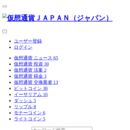
ユーザー登録
ログイン
仮想通貨 ニュース
65
仮想通貨 投資
30
仮想通貨 法案
2
仮想通貨 税金
3
仮想通貨 交換業者
13
ビットコイン
30
イーサリアム
10
ダッシュ
5
リップル
8
モナーコイン
6
ライトコイン
5