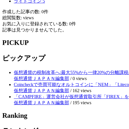
ライトコイン
5
作成した記事の数: 0件
総閲覧数: views
お気に入りに登録されている数: 0件
記事は見つかりませんでした。
PICKUP
ピックアップ
仮想通貨の税制改革へ:最大55%から一律20%の分離課税
仮想通貨ＪＡＰＡＮ編集部
/
0 views
Coincheckで売買可能なオルトコインに「NEM」「Lite
仮想通貨ＪＡＰＡＮ編集部
/
162 views
「CAMPFIRE」運営会社が仮想通貨取引所「FIRE
仮想通貨ＪＡＰＡＮ編集部
/
195 views
Ranking