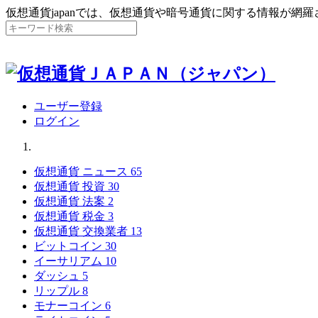
仮想通貨japanでは、仮想通貨や暗号通貨に関する情報が網
ユーザー登録
ログイン
仮想通貨 ニュース
65
仮想通貨 投資
30
仮想通貨 法案
2
仮想通貨 税金
3
仮想通貨 交換業者
13
ビットコイン
30
イーサリアム
10
ダッシュ
5
リップル
8
モナーコイン
6