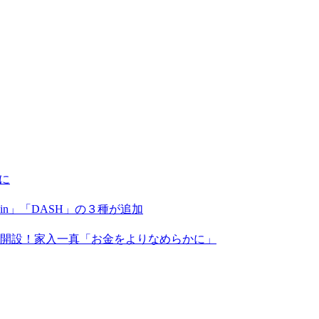
に
coin」「DASH」の３種が追加
X」を開設！家入一真「お金をよりなめらかに」