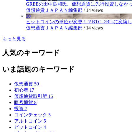
GREEの田中良和氏。仮想通貨に先行投資しなか
仮想通貨ＪＡＰＡＮ編集部
/
14 views
10
ビットコインの単位が変更！？BTC⇒Bitsに変換し1,
仮想通貨ＪＡＰＡＮ編集部
/
14 views
もっと見る
人気のキーワード
いま話題のキーワード
仮想通貨
50
初心者
17
仮想通貨取引所
15
暗号通貨
8
投資
7
コインチェック
5
アルトコイン
5
ビットコイン
4