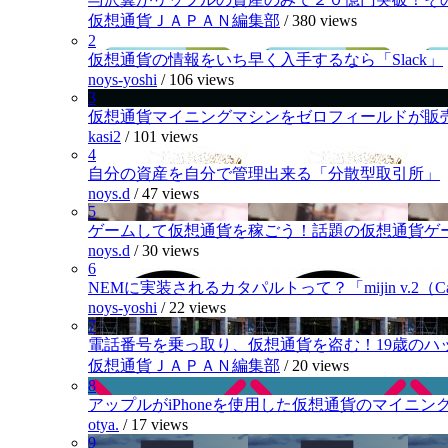
仮想通貨ＪＡＰＡＮ編集部
/
380 views
2
仮想通貨の情報をいち早く入手するなら「Slack」
noys-yoshi
/
106 views
3
仮想通貨マイニングマシンをゼロフィールドが販
kasi2
/
101 views
4
自分の資産を自分で管理出来る「分散型取引所」
noys.d
/
47 views
5
ゲームして仮想通貨を稼ごう！話題の仮想通貨ゲ
noys.d
/
30 views
6
NEMに実装されるカタパルトって？「mijin v.2（Cat
noys-yoshi
/
22 views
7
電話番号を乗っ取り、仮想通貨を盗む！19歳のハ
仮想通貨ＪＡＰＡＮ編集部
/
20 views
8
アップルがiPhoneを使用した仮想通貨のマイニン
otya.
/
17 views
9