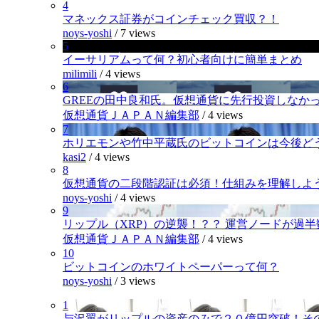
4
マネックス証券がコインチェック買収？！
noys-yoshi
/
7 views
5
イーサリアムって何？初心者向けに簡単まとめ
milimili
/
4 views
6
GREEの田中良和氏。仮想通貨に先行投資しなか
仮想通貨ＪＡＰＡＮ編集部
/
4 views
7
ホリエモンや竹中平蔵氏のビットコインは今後ど
kasi2
/
4 views
8
仮想通貨の二段階認証は必須！仕組みを理解しよ
noys-yoshi
/
4 views
9
リップル（XRP）の逆襲！？？ 運営ノードが過
仮想通貨ＪＡＰＡＮ編集部
/
4 views
10
ビットコインのホワイトペーパーって何？
noys-yoshi
/
3 views
1
与沢翼がリップルの資産のみで２０億円突破！そ