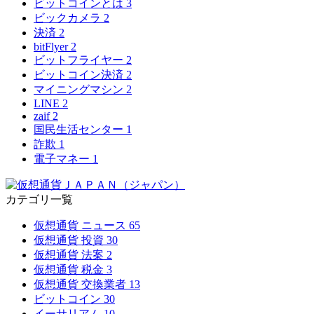
ビットコインとは
3
ビックカメラ
2
決済
2
bitFlyer
2
ビットフライヤー
2
ビットコイン決済
2
マイニングマシン
2
LINE
2
zaif
2
国民生活センター
1
詐欺
1
電子マネー
1
カテゴリ一覧
仮想通貨 ニュース
65
仮想通貨 投資
30
仮想通貨 法案
2
仮想通貨 税金
3
仮想通貨 交換業者
13
ビットコイン
30
イーサリアム
10