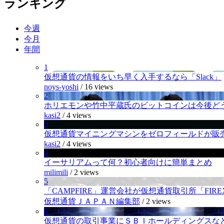
ランキング
今週
今月
年間
1
仮想通貨の情報をいち早く入手するなら「Slack」
noys-yoshi
/
16 views
2
ホリエモンや竹中平蔵氏のビットコインは今後ど
kasi2
/
4 views
3
仮想通貨マイニングマシンをゼロフィールドが販
kasi2
/
4 views
4
イーサリアムって何？初心者向けに簡単まとめ
milimili
/
2 views
5
「CAMPFIRE」運営会社が仮想通貨取引所「FI
仮想通貨ＪＡＰＡＮ編集部
/
2 views
6
仮想通貨の取引事業にＳＢＩホールディングスなど