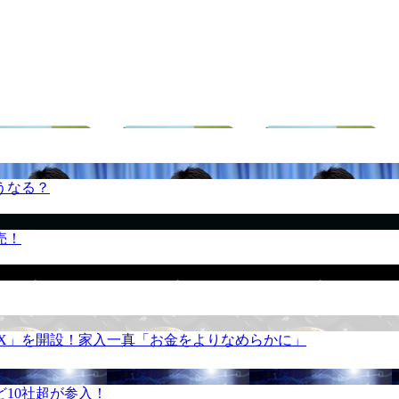
うなる？
売！
REX」を開設！家入一真「お金をよりなめらかに」
10社超が参入！