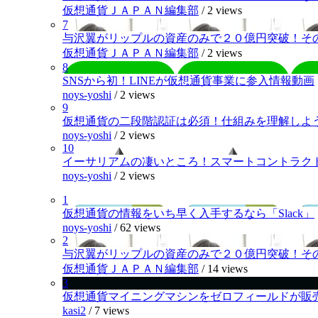
仮想通貨ＪＡＰＡＮ編集部
/
2 views
7
与沢翼がリップルの資産のみで２０億円突破！そ
仮想通貨ＪＡＰＡＮ編集部
/
2 views
8
SNSから初！LINEが仮想通貨事業に参入情報動画
noys-yoshi
/
2 views
9
仮想通貨の二段階認証は必須！仕組みを理解しよ
noys-yoshi
/
2 views
10
イーサリアムの凄いところ！スマートコントラク
noys-yoshi
/
2 views
1
仮想通貨の情報をいち早く入手するなら「Slack」
noys-yoshi
/
62 views
2
与沢翼がリップルの資産のみで２０億円突破！そ
仮想通貨ＪＡＰＡＮ編集部
/
14 views
3
仮想通貨マイニングマシンをゼロフィールドが販
kasi2
/
7 views