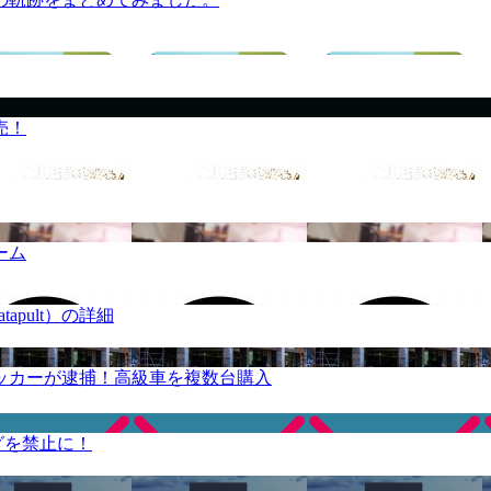
売！
ーム
apult）の詳細
ッカーが逮捕！高級車を複数台購入
グを禁止に！