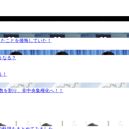
ったことを後悔していた！
うなる？
う！
半数を割り、非中央集権化へ！！
の軌跡をまとめてみました。