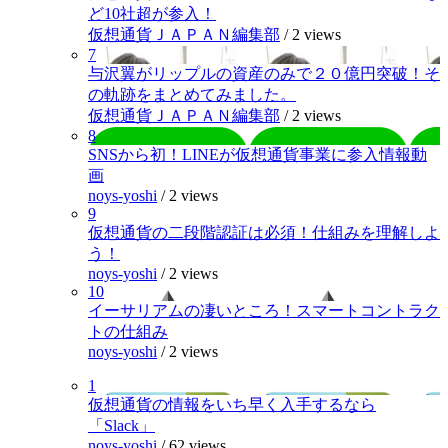
ど10社超が参入！
仮想通貨ＪＡＰＡＮ編集部
/
2 views
7
与沢翼がリップルの資産のみで２０億円突破！そ
の軌跡をまとめてみました。
仮想通貨ＪＡＰＡＮ編集部
/
2 views
8
SNSから初！LINEが仮想通貨事業に参入情報動
画
noys-yoshi
/
2 views
9
仮想通貨の二段階認証は必須！仕組みを理解しよ
う！
noys-yoshi
/
2 views
10
イーサリアムの凄いところ！スマートコントラク
トの仕組み
noys-yoshi
/
2 views
1
仮想通貨の情報をいち早く入手するなら
「Slack」
noys-yoshi
/
62 views