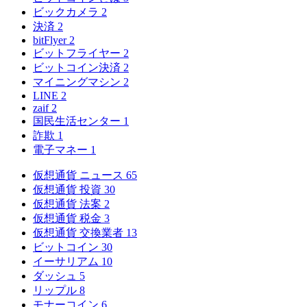
ビックカメラ
2
決済
2
bitFlyer
2
ビットフライヤー
2
ビットコイン決済
2
マイニングマシン
2
LINE
2
zaif
2
国民生活センター
1
詐欺
1
電子マネー
1
仮想通貨 ニュース
65
仮想通貨 投資
30
仮想通貨 法案
2
仮想通貨 税金
3
仮想通貨 交換業者
13
ビットコイン
30
イーサリアム
10
ダッシュ
5
リップル
8
モナーコイン
6