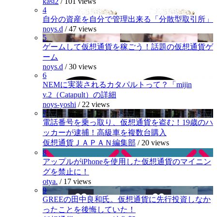
kasi2
/
101 views
4
自分の資産を自分で管理出来る「分散型取引所」
noys.d
/
47 views
5
ゲームして仮想通貨を稼ごう！話題の仮想通貨ゲ
ーム
noys.d
/
30 views
6
NEMに実装されるカタパルトって？「mijin
v.2（Catapult）の詳細
noys-yoshi
/
22 views
7
電話番号を乗っ取り、仮想通貨を盗む！19歳のハ
ッカーが逮捕！高級車を複数台購入
仮想通貨ＪＡＰＡＮ編集部
/
20 views
8
アップルがiPhoneを使用した仮想通貨のマイニン
グを禁止に！
otya.
/
17 views
9
GREEの田中良和氏。仮想通貨に先行投資しなか
ったことを後悔していた！