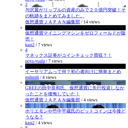
2
与沢翼がリップルの資産のみで２０億円突破！そ
の軌跡をまとめてみました。
仮想通貨ＪＡＰＡＮ編集部
/
14 views
3
仮想通貨マイニングマシンをゼロフィールドが販
売！
kasi2
/
7 views
4
マネックス証券がコインチェック買収？！
noys-yoshi
/
7 views
5
イーサリアムって何？初心者向けに簡単まとめ
milimili
/
4 views
6
GREEの田中良和氏。仮想通貨に先行投資しなか
ったことを後悔していた！
仮想通貨ＪＡＰＡＮ編集部
/
4 views
7
ホリエモンや竹中平蔵氏のビットコインは今後ど
うなる？
kasi2
/
4 views
8