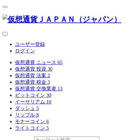
ユーザー登録
ログイン
仮想通貨 ニュース
65
仮想通貨 投資
30
仮想通貨 法案
2
仮想通貨 税金
3
仮想通貨 交換業者
13
ビットコイン
30
イーサリアム
10
ダッシュ
5
リップル
8
モナーコイン
6
ライトコイン
5