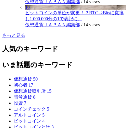
仮想通貨ＪＡＰＡＮ編集部
/
14 views
10
ビットコインの単位が変更！？BTC⇒Bitsに変換
し1,000,000分の1で表記に。
仮想通貨ＪＡＰＡＮ編集部
/
14 views
もっと見る
人気のキーワード
いま話題のキーワード
仮想通貨
50
初心者
17
仮想通貨取引所
15
暗号通貨
8
投資
7
コインチェック
5
アルトコイン
5
ビットコイン
4
ビットコインとは
3