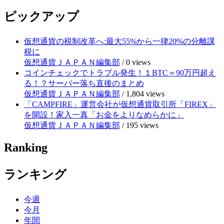
ピックアップ
仮想通貨の税制改革へ:最大55%から一律20%の分離課
税に
仮想通貨ＪＡＰＡＮ編集部
/
0 views
コインチェックでトラブル発生！１BTC＝90万円超え
る！？サーバー落ち直後のまとめ
仮想通貨ＪＡＰＡＮ編集部
/
1,804 views
「CAMPFIRE」運営会社が仮想通貨取引所「FIREX」
を開設！家入一真「お金をよりなめらかに」
仮想通貨ＪＡＰＡＮ編集部
/
195 views
Ranking
ランキング
今週
今月
年間