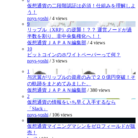
仮想通貨の二段階認証は必須！仕組みを理解しよ
う！
noys-yoshi
/
4 views
9
リップル（XRP）の逆襲！？？ 運営ノードが過
半数を割り、非中央集権化へ！！
仮想通貨ＪＡＰＡＮ編集部
/
4 views
10
ビットコインのホワイトペーパーって何？
noys-yoshi
/
3 views
1
与沢翼がリップルの資産のみで２０億円突破！そ
の軌跡をまとめてみました。
仮想通貨ＪＡＰＡＮ編集部
/
380 views
2
仮想通貨の情報をいち早く入手するなら
「Slack」
noys-yoshi
/
106 views
3
仮想通貨マイニングマシンをゼロフィールドが販
売！