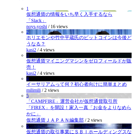
1
仮想通貨の情報をいち早く入手するなら
「Slack」
noys-yoshi
/
16 views
2
ホリエモンや竹中平蔵氏のビットコインは今後ど
うなる？
kasi2
/
4 views
3
仮想通貨マイニングマシンをゼロフィールドが販
売！
kasi2
/
4 views
4
イーサリアムって何？初心者向けに簡単まとめ
milimili
/
2 views
5
「CAMPFIRE」運営会社が仮想通貨取引所
「FIREX」を開設！家入一真「お金をよりなめら
かに」
仮想通貨ＪＡＰＡＮ編集部
/
2 views
6
仮想通貨の取引事業にＳＢＩホールディングスな