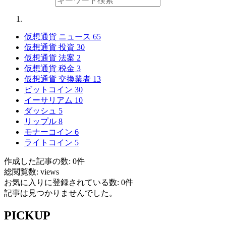
仮想通貨 ニュース
65
仮想通貨 投資
30
仮想通貨 法案
2
仮想通貨 税金
3
仮想通貨 交換業者
13
ビットコイン
30
イーサリアム
10
ダッシュ
5
リップル
8
モナーコイン
6
ライトコイン
5
作成した記事の数: 0件
総閲覧数: views
お気に入りに登録されている数: 0件
記事は見つかりませんでした。
PICKUP