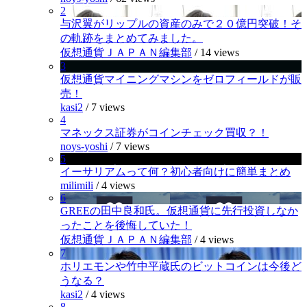
2
与沢翼がリップルの資産のみで２０億円突破！そ
の軌跡をまとめてみました。
仮想通貨ＪＡＰＡＮ編集部
/
14 views
3
仮想通貨マイニングマシンをゼロフィールドが販
売！
kasi2
/
7 views
4
マネックス証券がコインチェック買収？！
noys-yoshi
/
7 views
5
イーサリアムって何？初心者向けに簡単まとめ
milimili
/
4 views
6
GREEの田中良和氏。仮想通貨に先行投資しなか
ったことを後悔していた！
仮想通貨ＪＡＰＡＮ編集部
/
4 views
7
ホリエモンや竹中平蔵氏のビットコインは今後ど
うなる？
kasi2
/
4 views
8