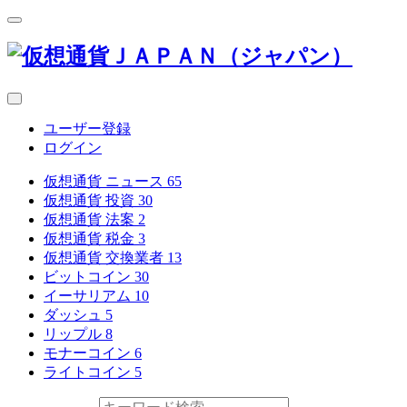
ユーザー登録
ログイン
仮想通貨 ニュース
65
仮想通貨 投資
30
仮想通貨 法案
2
仮想通貨 税金
3
仮想通貨 交換業者
13
ビットコイン
30
イーサリアム
10
ダッシュ
5
リップル
8
モナーコイン
6
ライトコイン
5