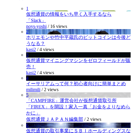
1
仮想通貨の情報をいち早く入手するなら
「Slack」
noys-yoshi
/
16 views
2
ホリエモンや竹中平蔵氏のビットコインは今後ど
うなる？
kasi2
/
4 views
3
仮想通貨マイニングマシンをゼロフィールドが販
売！
kasi2
/
4 views
4
イーサリアムって何？初心者向けに簡単まとめ
milimili
/
2 views
5
「CAMPFIRE」運営会社が仮想通貨取引所
「FIREX」を開設！家入一真「お金をよりなめら
かに」
仮想通貨ＪＡＰＡＮ編集部
/
2 views
6
仮想通貨の取引事業にＳＢＩホールディングスな