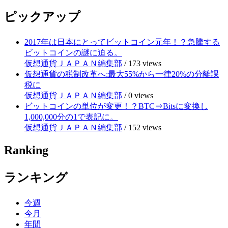
ピックアップ
2017年は日本にとってビットコイン元年！？急騰する
ビットコインの謎に迫る。
仮想通貨ＪＡＰＡＮ編集部
/
173 views
仮想通貨の税制改革へ:最大55%から一律20%の分離課
税に
仮想通貨ＪＡＰＡＮ編集部
/
0 views
ビットコインの単位が変更！？BTC⇒Bitsに変換し
1,000,000分の1で表記に。
仮想通貨ＪＡＰＡＮ編集部
/
152 views
Ranking
ランキング
今週
今月
年間