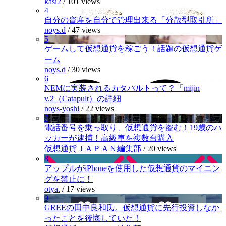
kasi2
/
101 views
4
自分の資産を自分で管理出来る「分散型取引所」
noys.d
/
47 views
5
ゲームして仮想通貨を稼ごう！話題の仮想通貨ゲ
ーム
noys.d
/
30 views
6
NEMに実装されるカタパルトって？「mijin
v.2（Catapult）の詳細
noys-yoshi
/
22 views
7
電話番号を乗っ取り、仮想通貨を盗む！19歳のハ
ッカーが逮捕！高級車を複数台購入
仮想通貨ＪＡＰＡＮ編集部
/
20 views
8
アップルがiPhoneを使用した仮想通貨のマイニン
グを禁止に！
otya.
/
17 views
9
GREEの田中良和氏。仮想通貨に先行投資しなか
ったことを後悔していた！