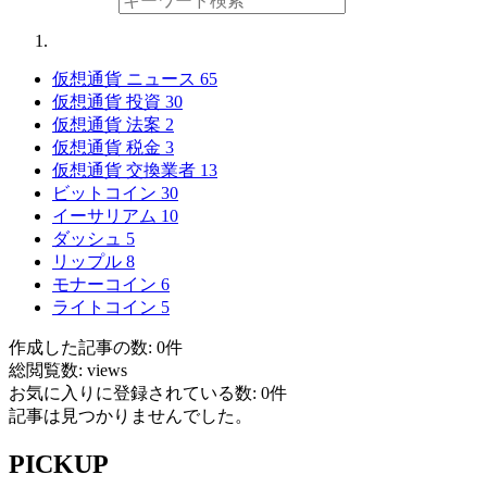
仮想通貨 ニュース
65
仮想通貨 投資
30
仮想通貨 法案
2
仮想通貨 税金
3
仮想通貨 交換業者
13
ビットコイン
30
イーサリアム
10
ダッシュ
5
リップル
8
モナーコイン
6
ライトコイン
5
作成した記事の数: 0件
総閲覧数: views
お気に入りに登録されている数: 0件
記事は見つかりませんでした。
PICKUP