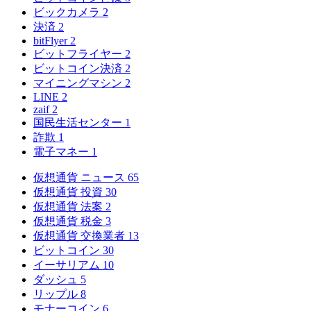
ビックカメラ
2
決済
2
bitFlyer
2
ビットフライヤー
2
ビットコイン決済
2
マイニングマシン
2
LINE
2
zaif
2
国民生活センター
1
詐欺
1
電子マネー
1
仮想通貨 ニュース
65
仮想通貨 投資
30
仮想通貨 法案
2
仮想通貨 税金
3
仮想通貨 交換業者
13
ビットコイン
30
イーサリアム
10
ダッシュ
5
リップル
8
モナーコイン
6