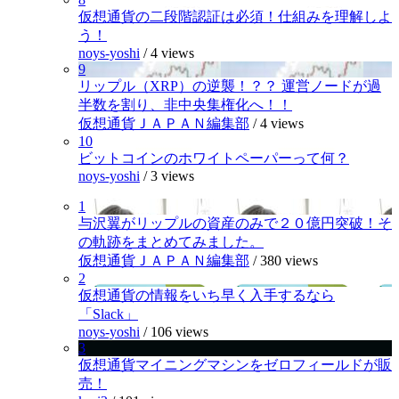
仮想通貨の二段階認証は必須！仕組みを理解しよ
う！
noys-yoshi
/
4 views
9
リップル（XRP）の逆襲！？？ 運営ノードが過
半数を割り、非中央集権化へ！！
仮想通貨ＪＡＰＡＮ編集部
/
4 views
10
ビットコインのホワイトペーパーって何？
noys-yoshi
/
3 views
1
与沢翼がリップルの資産のみで２０億円突破！そ
の軌跡をまとめてみました。
仮想通貨ＪＡＰＡＮ編集部
/
380 views
2
仮想通貨の情報をいち早く入手するなら
「Slack」
noys-yoshi
/
106 views
3
仮想通貨マイニングマシンをゼロフィールドが販
売！