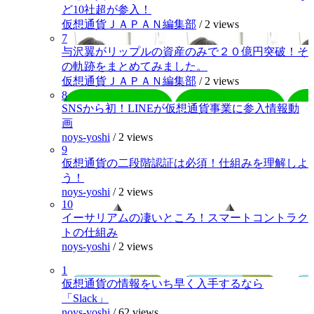
ど10社超が参入！
仮想通貨ＪＡＰＡＮ編集部
/
2 views
7
与沢翼がリップルの資産のみで２０億円突破！そ
の軌跡をまとめてみました。
仮想通貨ＪＡＰＡＮ編集部
/
2 views
8
SNSから初！LINEが仮想通貨事業に参入情報動
画
noys-yoshi
/
2 views
9
仮想通貨の二段階認証は必須！仕組みを理解しよ
う！
noys-yoshi
/
2 views
10
イーサリアムの凄いところ！スマートコントラク
トの仕組み
noys-yoshi
/
2 views
1
仮想通貨の情報をいち早く入手するなら
「Slack」
noys-yoshi
/
62 views