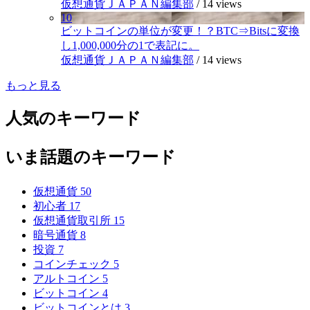
仮想通貨ＪＡＰＡＮ編集部
/
14 views
10
ビットコインの単位が変更！？BTC⇒Bitsに変換
し1,000,000分の1で表記に。
仮想通貨ＪＡＰＡＮ編集部
/
14 views
もっと見る
人気のキーワード
いま話題のキーワード
仮想通貨
50
初心者
17
仮想通貨取引所
15
暗号通貨
8
投資
7
コインチェック
5
アルトコイン
5
ビットコイン
4
ビットコインとは
3