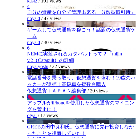
kasi2
/
101 views
4
自分の資産を自分で管理出来る「分散型取引所」
noys.d
/
47 views
5
ゲームして仮想通貨を稼ごう！話題の仮想通貨ゲ
ーム
noys.d
/
30 views
6
NEMに実装されるカタパルトって？「mijin
v.2（Catapult）の詳細
noys-yoshi
/
22 views
7
電話番号を乗っ取り、仮想通貨を盗む！19歳のハ
ッカーが逮捕！高級車を複数台購入
仮想通貨ＪＡＰＡＮ編集部
/
20 views
8
アップルがiPhoneを使用した仮想通貨のマイニン
グを禁止に！
otya.
/
17 views
9
GREEの田中良和氏。仮想通貨に先行投資しなか
ったことを後悔していた！