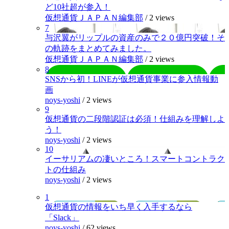
ど10社超が参入！
仮想通貨ＪＡＰＡＮ編集部
/
2 views
7
与沢翼がリップルの資産のみで２０億円突破！そ
の軌跡をまとめてみました。
仮想通貨ＪＡＰＡＮ編集部
/
2 views
8
SNSから初！LINEが仮想通貨事業に参入情報動
画
noys-yoshi
/
2 views
9
仮想通貨の二段階認証は必須！仕組みを理解しよ
う！
noys-yoshi
/
2 views
10
イーサリアムの凄いところ！スマートコントラク
トの仕組み
noys-yoshi
/
2 views
1
仮想通貨の情報をいち早く入手するなら
「Slack」
noys-yoshi
/
62 views