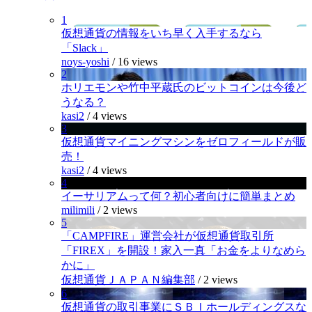
1
仮想通貨の情報をいち早く入手するなら
「Slack」
noys-yoshi
/
16 views
2
ホリエモンや竹中平蔵氏のビットコインは今後ど
うなる？
kasi2
/
4 views
3
仮想通貨マイニングマシンをゼロフィールドが販
売！
kasi2
/
4 views
4
イーサリアムって何？初心者向けに簡単まとめ
milimili
/
2 views
5
「CAMPFIRE」運営会社が仮想通貨取引所
「FIREX」を開設！家入一真「お金をよりなめら
かに」
仮想通貨ＪＡＰＡＮ編集部
/
2 views
6
仮想通貨の取引事業にＳＢＩホールディングスな