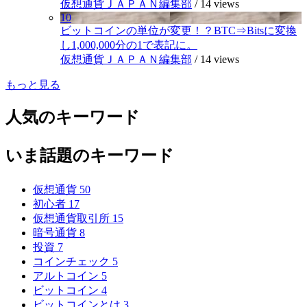
仮想通貨ＪＡＰＡＮ編集部
/
14 views
10
ビットコインの単位が変更！？BTC⇒Bitsに変換
し1,000,000分の1で表記に。
仮想通貨ＪＡＰＡＮ編集部
/
14 views
もっと見る
人気のキーワード
いま話題のキーワード
仮想通貨
50
初心者
17
仮想通貨取引所
15
暗号通貨
8
投資
7
コインチェック
5
アルトコイン
5
ビットコイン
4
ビットコインとは
3