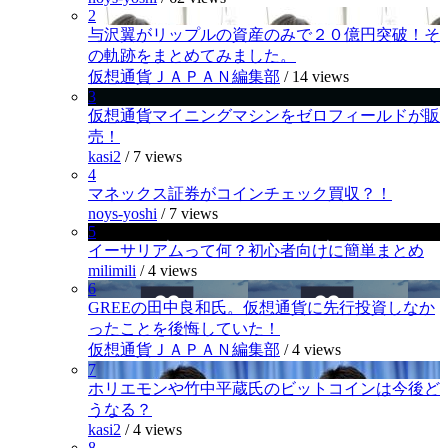
2
与沢翼がリップルの資産のみで２０億円突破！そ
の軌跡をまとめてみました。
仮想通貨ＪＡＰＡＮ編集部
/
14 views
3
仮想通貨マイニングマシンをゼロフィールドが販
売！
kasi2
/
7 views
4
マネックス証券がコインチェック買収？！
noys-yoshi
/
7 views
5
イーサリアムって何？初心者向けに簡単まとめ
milimili
/
4 views
6
GREEの田中良和氏。仮想通貨に先行投資しなか
ったことを後悔していた！
仮想通貨ＪＡＰＡＮ編集部
/
4 views
7
ホリエモンや竹中平蔵氏のビットコインは今後ど
うなる？
kasi2
/
4 views
8