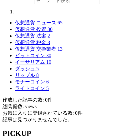
仮想通貨 ニュース
65
仮想通貨 投資
30
仮想通貨 法案
2
仮想通貨 税金
3
仮想通貨 交換業者
13
ビットコイン
30
イーサリアム
10
ダッシュ
5
リップル
8
モナーコイン
6
ライトコイン
5
作成した記事の数: 0件
総閲覧数: views
お気に入りに登録されている数: 0件
記事は見つかりませんでした。
PICKUP