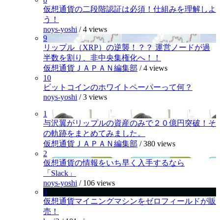
仮想通貨の二段階認証は必須！仕組みを理解しよ
う！
noys-yoshi
/
4 views
9
リップル（XRP）の逆襲！？？ 運営ノードが過
半数を割り、非中央集権化へ！！
仮想通貨ＪＡＰＡＮ編集部
/
4 views
10
ビットコインのホワイトペーパーって何？
noys-yoshi
/
3 views
1
与沢翼がリップルの資産のみで２０億円突破！そ
の軌跡をまとめてみました。
仮想通貨ＪＡＰＡＮ編集部
/
380 views
2
仮想通貨の情報をいち早く入手するなら
「Slack」
noys-yoshi
/
106 views
3
仮想通貨マイニングマシンをゼロフィールドが販
売！