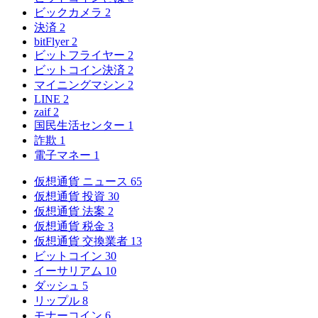
ビックカメラ
2
決済
2
bitFlyer
2
ビットフライヤー
2
ビットコイン決済
2
マイニングマシン
2
LINE
2
zaif
2
国民生活センター
1
詐欺
1
電子マネー
1
仮想通貨 ニュース
65
仮想通貨 投資
30
仮想通貨 法案
2
仮想通貨 税金
3
仮想通貨 交換業者
13
ビットコイン
30
イーサリアム
10
ダッシュ
5
リップル
8
モナーコイン
6