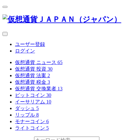
ユーザー登録
ログイン
仮想通貨 ニュース
65
仮想通貨 投資
30
仮想通貨 法案
2
仮想通貨 税金
3
仮想通貨 交換業者
13
ビットコイン
30
イーサリアム
10
ダッシュ
5
リップル
8
モナーコイン
6
ライトコイン
5