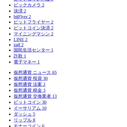
ビックカメラ
2
決済
2
bitFlyer
2
ビットフライヤー
2
ビットコイン決済
2
マイニングマシン
2
LINE
2
zaif
2
国民生活センター
1
詐欺
1
電子マネー
1
仮想通貨 ニュース
65
仮想通貨 投資
30
仮想通貨 法案
2
仮想通貨 税金
3
仮想通貨 交換業者
13
ビットコイン
30
イーサリアム
10
ダッシュ
5
リップル
8
モナーコイン
6