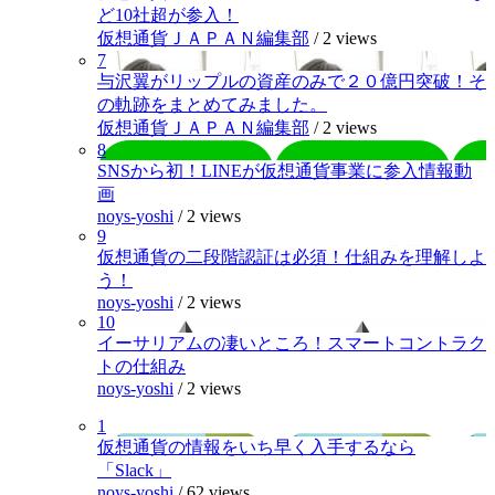
ど10社超が参入！
仮想通貨ＪＡＰＡＮ編集部
/
2 views
7
与沢翼がリップルの資産のみで２０億円突破！そ
の軌跡をまとめてみました。
仮想通貨ＪＡＰＡＮ編集部
/
2 views
8
SNSから初！LINEが仮想通貨事業に参入情報動
画
noys-yoshi
/
2 views
9
仮想通貨の二段階認証は必須！仕組みを理解しよ
う！
noys-yoshi
/
2 views
10
イーサリアムの凄いところ！スマートコントラク
トの仕組み
noys-yoshi
/
2 views
1
仮想通貨の情報をいち早く入手するなら
「Slack」
noys-yoshi
/
62 views