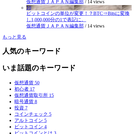
仮想通貨ＪＡＰＡＮ編集部
/
14 views
10
ビットコインの単位が変更！？BTC⇒Bitsに変換
し1,000,000分の1で表記に。
仮想通貨ＪＡＰＡＮ編集部
/
14 views
もっと見る
人気のキーワード
いま話題のキーワード
仮想通貨
50
初心者
17
仮想通貨取引所
15
暗号通貨
8
投資
7
コインチェック
5
アルトコイン
5
ビットコイン
4
ビットコインとは
3