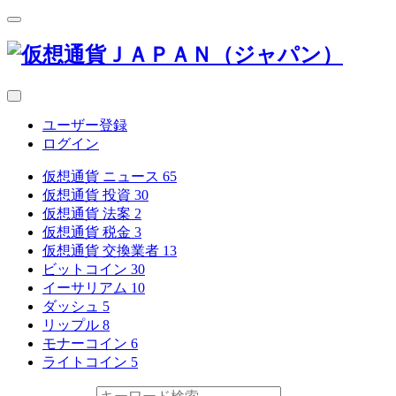
ユーザー登録
ログイン
仮想通貨 ニュース
65
仮想通貨 投資
30
仮想通貨 法案
2
仮想通貨 税金
3
仮想通貨 交換業者
13
ビットコイン
30
イーサリアム
10
ダッシュ
5
リップル
8
モナーコイン
6
ライトコイン
5