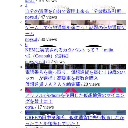
kasi2
/
101 views
4
自分の資産を自分で管理出来る「分散型取引所」
noys.d
/
47 views
5
ゲームして仮想通貨を稼ごう！話題の仮想通貨ゲ
ーム
noys.d
/
30 views
6
NEMに実装されるカタパルトって？「mijin
v.2（Catapult）の詳細
noys-yoshi
/
22 views
7
電話番号を乗っ取り、仮想通貨を盗む！19歳のハ
ッカーが逮捕！高級車を複数台購入
仮想通貨ＪＡＰＡＮ編集部
/
20 views
8
アップルがiPhoneを使用した仮想通貨のマイニン
グを禁止に！
otya.
/
17 views
9
GREEの田中良和氏。仮想通貨に先行投資しなか
ったことを後悔していた！