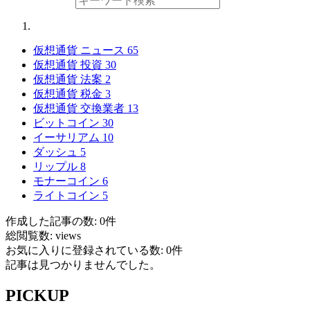
仮想通貨 ニュース
65
仮想通貨 投資
30
仮想通貨 法案
2
仮想通貨 税金
3
仮想通貨 交換業者
13
ビットコイン
30
イーサリアム
10
ダッシュ
5
リップル
8
モナーコイン
6
ライトコイン
5
作成した記事の数: 0件
総閲覧数: views
お気に入りに登録されている数: 0件
記事は見つかりませんでした。
PICKUP