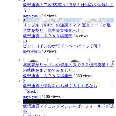
仮想通貨の二段階認証は必須！仕組みを理解しよ
う！
noys-yoshi
/
4 views
9
リップル（XRP）の逆襲！？？ 運営ノードが過
半数を割り、非中央集権化へ！！
仮想通貨ＪＡＰＡＮ編集部
/
4 views
10
ビットコインのホワイトペーパーって何？
noys-yoshi
/
3 views
1
与沢翼がリップルの資産のみで２０億円突破！そ
の軌跡をまとめてみました。
仮想通貨ＪＡＰＡＮ編集部
/
380 views
2
仮想通貨の情報をいち早く入手するなら
「Slack」
noys-yoshi
/
106 views
3
仮想通貨マイニングマシンをゼロフィールドが販
売！