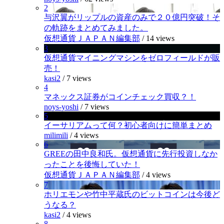
2
与沢翼がリップルの資産のみで２０億円突破！そ
の軌跡をまとめてみました。
仮想通貨ＪＡＰＡＮ編集部
/
14 views
3
仮想通貨マイニングマシンをゼロフィールドが販
売！
kasi2
/
7 views
4
マネックス証券がコインチェック買収？！
noys-yoshi
/
7 views
5
イーサリアムって何？初心者向けに簡単まとめ
milimili
/
4 views
6
GREEの田中良和氏。仮想通貨に先行投資しなか
ったことを後悔していた！
仮想通貨ＪＡＰＡＮ編集部
/
4 views
7
ホリエモンや竹中平蔵氏のビットコインは今後ど
うなる？
kasi2
/
4 views
8