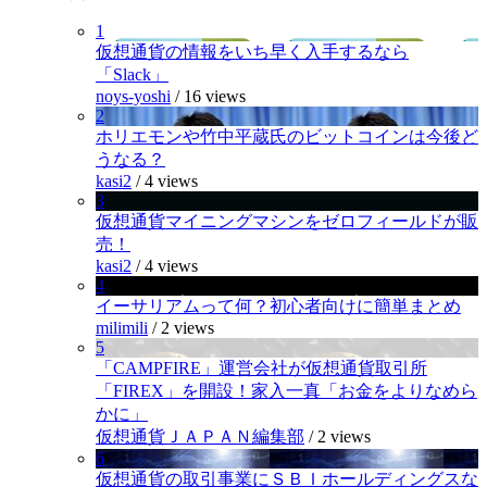
1
仮想通貨の情報をいち早く入手するなら
「Slack」
noys-yoshi
/
16 views
2
ホリエモンや竹中平蔵氏のビットコインは今後ど
うなる？
kasi2
/
4 views
3
仮想通貨マイニングマシンをゼロフィールドが販
売！
kasi2
/
4 views
4
イーサリアムって何？初心者向けに簡単まとめ
milimili
/
2 views
5
「CAMPFIRE」運営会社が仮想通貨取引所
「FIREX」を開設！家入一真「お金をよりなめら
かに」
仮想通貨ＪＡＰＡＮ編集部
/
2 views
6
仮想通貨の取引事業にＳＢＩホールディングスな