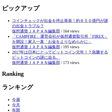
ピックアップ
コインチェックが出金を停止発表！約６５０億円が謎
の出金トラブル？
仮想通貨ＪＡＰＡＮ編集部
/
164 views
「CAMPFIRE」運営会社が仮想通貨取引所「FIREX」
を開設！家入一真「お金をよりなめらかに」
仮想通貨ＪＡＰＡＮ編集部
/
195 views
2017年は日本にとってビットコイン元年！？急騰する
ビットコインの謎に迫る。
仮想通貨ＪＡＰＡＮ編集部
/
173 views
Ranking
ランキング
今週
今月
年間