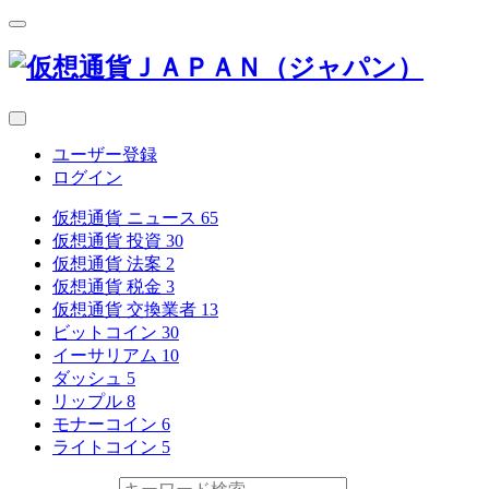
ユーザー登録
ログイン
仮想通貨 ニュース
65
仮想通貨 投資
30
仮想通貨 法案
2
仮想通貨 税金
3
仮想通貨 交換業者
13
ビットコイン
30
イーサリアム
10
ダッシュ
5
リップル
8
モナーコイン
6
ライトコイン
5