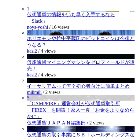
1
仮想通貨の情報をいち早く入手するなら
「Slack」
noys-yoshi
/
16 views
2
ホリエモンや竹中平蔵氏のビットコインは今後ど
うなる？
kasi2
/
4 views
3
仮想通貨マイニングマシンをゼロフィールドが販
売！
kasi2
/
4 views
4
イーサリアムって何？初心者向けに簡単まとめ
milimili
/
2 views
5
「CAMPFIRE」運営会社が仮想通貨取引所
「FIREX」を開設！家入一真「お金をよりなめら
かに」
仮想通貨ＪＡＰＡＮ編集部
/
2 views
6
仮想通貨の取引事業にＳＢＩホールディングスな