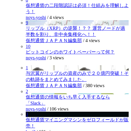
仮想通貨の二段階認証は必須！仕組みを理解しよ
う！
noys-yoshi
/
4 views
9
リップル（XRP）の逆襲！？？ 運営ノードが過
半数を割り、非中央集権化へ！！
仮想通貨ＪＡＰＡＮ編集部
/
4 views
10
ビットコインのホワイトペーパーって何？
noys-yoshi
/
3 views
1
与沢翼がリップルの資産のみで２０億円突破！そ
の軌跡をまとめてみました。
仮想通貨ＪＡＰＡＮ編集部
/
380 views
2
仮想通貨の情報をいち早く入手するなら
「Slack」
noys-yoshi
/
106 views
3
仮想通貨マイニングマシンをゼロフィールドが販
売！