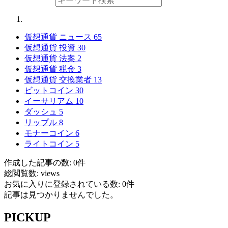
仮想通貨 ニュース
65
仮想通貨 投資
30
仮想通貨 法案
2
仮想通貨 税金
3
仮想通貨 交換業者
13
ビットコイン
30
イーサリアム
10
ダッシュ
5
リップル
8
モナーコイン
6
ライトコイン
5
作成した記事の数: 0件
総閲覧数: views
お気に入りに登録されている数: 0件
記事は見つかりませんでした。
PICKUP