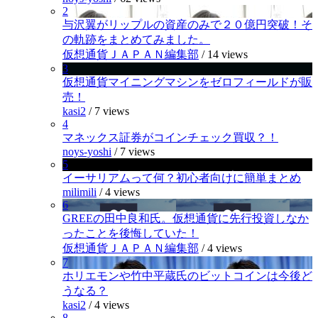
2
与沢翼がリップルの資産のみで２０億円突破！そ
の軌跡をまとめてみました。
仮想通貨ＪＡＰＡＮ編集部
/
14 views
3
仮想通貨マイニングマシンをゼロフィールドが販
売！
kasi2
/
7 views
4
マネックス証券がコインチェック買収？！
noys-yoshi
/
7 views
5
イーサリアムって何？初心者向けに簡単まとめ
milimili
/
4 views
6
GREEの田中良和氏。仮想通貨に先行投資しなか
ったことを後悔していた！
仮想通貨ＪＡＰＡＮ編集部
/
4 views
7
ホリエモンや竹中平蔵氏のビットコインは今後ど
うなる？
kasi2
/
4 views
8