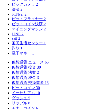
ビックカメラ
2
決済
2
bitFlyer
2
ビットフライヤー
2
ビットコイン決済
2
マイニングマシン
2
LINE
2
zaif
2
国民生活センター
1
詐欺
1
電子マネー
1
仮想通貨 ニュース
65
仮想通貨 投資
30
仮想通貨 法案
2
仮想通貨 税金
3
仮想通貨 交換業者
13
ビットコイン
30
イーサリアム
10
ダッシュ
5
リップル
8
モナーコイン
6