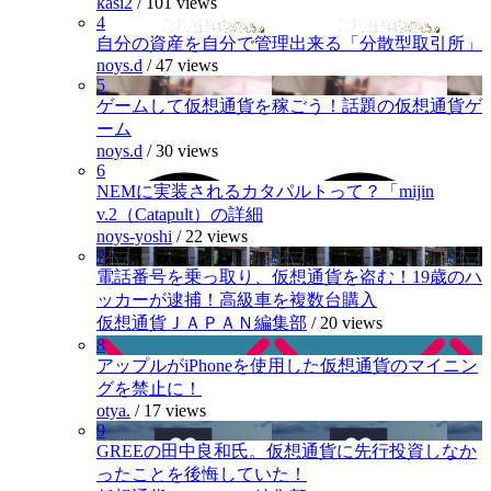
kasi2
/
101 views
4
自分の資産を自分で管理出来る「分散型取引所」
noys.d
/
47 views
5
ゲームして仮想通貨を稼ごう！話題の仮想通貨ゲ
ーム
noys.d
/
30 views
6
NEMに実装されるカタパルトって？「mijin
v.2（Catapult）の詳細
noys-yoshi
/
22 views
7
電話番号を乗っ取り、仮想通貨を盗む！19歳のハ
ッカーが逮捕！高級車を複数台購入
仮想通貨ＪＡＰＡＮ編集部
/
20 views
8
アップルがiPhoneを使用した仮想通貨のマイニン
グを禁止に！
otya.
/
17 views
9
GREEの田中良和氏。仮想通貨に先行投資しなか
ったことを後悔していた！