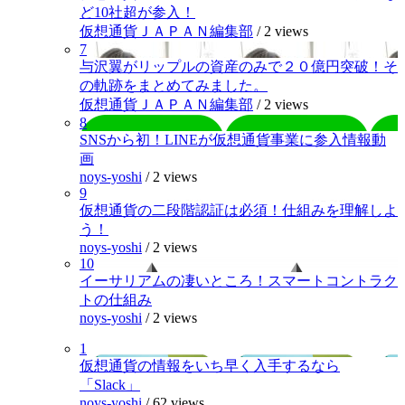
ど10社超が参入！
仮想通貨ＪＡＰＡＮ編集部
/
2 views
7
与沢翼がリップルの資産のみで２０億円突破！そ
の軌跡をまとめてみました。
仮想通貨ＪＡＰＡＮ編集部
/
2 views
8
SNSから初！LINEが仮想通貨事業に参入情報動
画
noys-yoshi
/
2 views
9
仮想通貨の二段階認証は必須！仕組みを理解しよ
う！
noys-yoshi
/
2 views
10
イーサリアムの凄いところ！スマートコントラク
トの仕組み
noys-yoshi
/
2 views
1
仮想通貨の情報をいち早く入手するなら
「Slack」
noys-yoshi
/
62 views