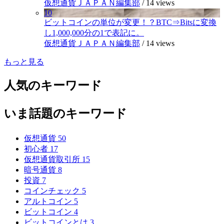
仮想通貨ＪＡＰＡＮ編集部
/
14 views
10
ビットコインの単位が変更！？BTC⇒Bitsに変換
し1,000,000分の1で表記に。
仮想通貨ＪＡＰＡＮ編集部
/
14 views
もっと見る
人気のキーワード
いま話題のキーワード
仮想通貨
50
初心者
17
仮想通貨取引所
15
暗号通貨
8
投資
7
コインチェック
5
アルトコイン
5
ビットコイン
4
ビットコインとは
3