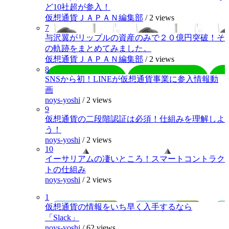
ど10社超が参入！
仮想通貨ＪＡＰＡＮ編集部
/
2 views
7
与沢翼がリップルの資産のみで２０億円突破！そ
の軌跡をまとめてみました。
仮想通貨ＪＡＰＡＮ編集部
/
2 views
8
SNSから初！LINEが仮想通貨事業に参入情報動
画
noys-yoshi
/
2 views
9
仮想通貨の二段階認証は必須！仕組みを理解しよ
う！
noys-yoshi
/
2 views
10
イーサリアムの凄いところ！スマートコントラク
トの仕組み
noys-yoshi
/
2 views
1
仮想通貨の情報をいち早く入手するなら
「Slack」
noys-yoshi
/
62 views