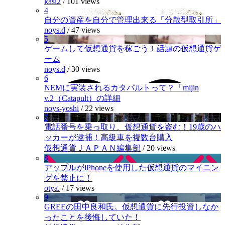
kasi2
/
101 views
4
自分の資産を自分で管理出来る「分散型取引所」
noys.d
/
47 views
5
ゲームして仮想通貨を稼ごう！話題の仮想通貨ゲ
ーム
noys.d
/
30 views
6
NEMに実装されるカタパルトって？「mijin
v.2（Catapult）の詳細
noys-yoshi
/
22 views
7
電話番号を乗っ取り、仮想通貨を盗む！19歳のハ
ッカーが逮捕！高級車を複数台購入
仮想通貨ＪＡＰＡＮ編集部
/
20 views
8
アップルがiPhoneを使用した仮想通貨のマイニン
グを禁止に！
otya.
/
17 views
9
GREEの田中良和氏。仮想通貨に先行投資しなか
ったことを後悔していた！