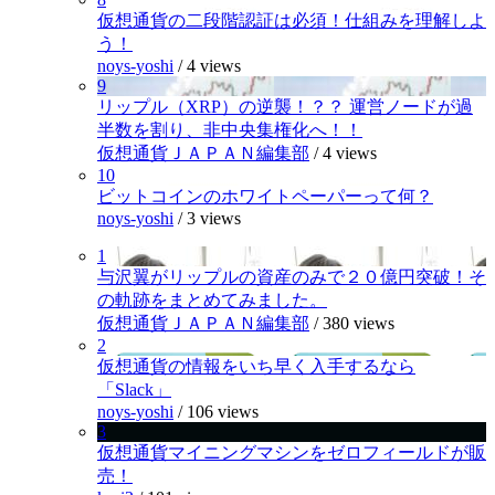
仮想通貨の二段階認証は必須！仕組みを理解しよ
う！
noys-yoshi
/
4 views
9
リップル（XRP）の逆襲！？？ 運営ノードが過
半数を割り、非中央集権化へ！！
仮想通貨ＪＡＰＡＮ編集部
/
4 views
10
ビットコインのホワイトペーパーって何？
noys-yoshi
/
3 views
1
与沢翼がリップルの資産のみで２０億円突破！そ
の軌跡をまとめてみました。
仮想通貨ＪＡＰＡＮ編集部
/
380 views
2
仮想通貨の情報をいち早く入手するなら
「Slack」
noys-yoshi
/
106 views
3
仮想通貨マイニングマシンをゼロフィールドが販
売！