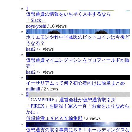
1
仮想通貨の情報をいち早く入手するなら
「Slack」
noys-yoshi
/
16 views
2
ホリエモンや竹中平蔵氏のビットコインは今後ど
うなる？
kasi2
/
4 views
3
仮想通貨マイニングマシンをゼロフィールドが販
売！
kasi2
/
4 views
4
イーサリアムって何？初心者向けに簡単まとめ
milimili
/
2 views
5
「CAMPFIRE」運営会社が仮想通貨取引所
「FIREX」を開設！家入一真「お金をよりなめら
かに」
仮想通貨ＪＡＰＡＮ編集部
/
2 views
6
仮想通貨の取引事業にＳＢＩホールディングスな