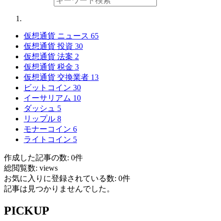
仮想通貨 ニュース
65
仮想通貨 投資
30
仮想通貨 法案
2
仮想通貨 税金
3
仮想通貨 交換業者
13
ビットコイン
30
イーサリアム
10
ダッシュ
5
リップル
8
モナーコイン
6
ライトコイン
5
作成した記事の数: 0件
総閲覧数: views
お気に入りに登録されている数: 0件
記事は見つかりませんでした。
PICKUP