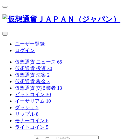
ユーザー登録
ログイン
仮想通貨 ニュース
65
仮想通貨 投資
30
仮想通貨 法案
2
仮想通貨 税金
3
仮想通貨 交換業者
13
ビットコイン
30
イーサリアム
10
ダッシュ
5
リップル
8
モナーコイン
6
ライトコイン
5