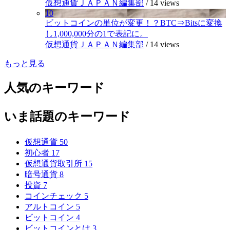
仮想通貨ＪＡＰＡＮ編集部
/
14 views
10
ビットコインの単位が変更！？BTC⇒Bitsに変換
し1,000,000分の1で表記に。
仮想通貨ＪＡＰＡＮ編集部
/
14 views
もっと見る
人気のキーワード
いま話題のキーワード
仮想通貨
50
初心者
17
仮想通貨取引所
15
暗号通貨
8
投資
7
コインチェック
5
アルトコイン
5
ビットコイン
4
ビットコインとは
3