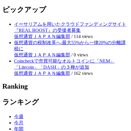
ピックアップ
イーサリアムを用いたクラウドファンディングサイト
『REAL BOOST』の受援者募集
仮想通貨ＪＡＰＡＮ編集部
/
114 views
仮想通貨の税制改革へ:最大55%から一律20%の分離課
税に
仮想通貨ＪＡＰＡＮ編集部
/
0 views
Coincheckで売買可能なオルトコインに「NEM」
「Litecoin」「DASH」の３種が追加
仮想通貨ＪＡＰＡＮ編集部
/
162 views
Ranking
ランキング
今週
今月
年間