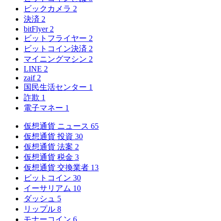
ビックカメラ
2
決済
2
bitFlyer
2
ビットフライヤー
2
ビットコイン決済
2
マイニングマシン
2
LINE
2
zaif
2
国民生活センター
1
詐欺
1
電子マネー
1
仮想通貨 ニュース
65
仮想通貨 投資
30
仮想通貨 法案
2
仮想通貨 税金
3
仮想通貨 交換業者
13
ビットコイン
30
イーサリアム
10
ダッシュ
5
リップル
8
モナーコイン
6