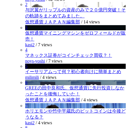
2
与沢翼がリップルの資産のみで２０億円突破！そ
の軌跡をまとめてみました。
仮想通貨ＪＡＰＡＮ編集部
/
14 views
3
仮想通貨マイニングマシンをゼロフィールドが販
売！
kasi2
/
7 views
4
マネックス証券がコインチェック買収？！
noys-yoshi
/
7 views
5
イーサリアムって何？初心者向けに簡単まとめ
milimili
/
4 views
6
GREEの田中良和氏。仮想通貨に先行投資しなか
ったことを後悔していた！
仮想通貨ＪＡＰＡＮ編集部
/
4 views
7
ホリエモンや竹中平蔵氏のビットコインは今後ど
うなる？
kasi2
/
4 views
8