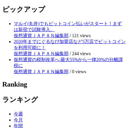
ピックアップ
マルイ(丸井)でもビットコイン払いがスタート！まず
は新宿で試験導入。
仮想通貨ＪＡＰＡＮ編集部
/
121 views
2020年までにぐるなび加盟店など5万店でビットコイン
を利用可能に！
仮想通貨ＪＡＰＡＮ編集部
/
244 views
仮想通貨の税制改革へ:最大55%から一律20%の分離課
税に
仮想通貨ＪＡＰＡＮ編集部
/
0 views
Ranking
ランキング
今週
今月
年間