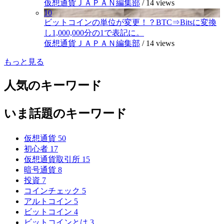
仮想通貨ＪＡＰＡＮ編集部
/
14 views
10
ビットコインの単位が変更！？BTC⇒Bitsに変換
し1,000,000分の1で表記に。
仮想通貨ＪＡＰＡＮ編集部
/
14 views
もっと見る
人気のキーワード
いま話題のキーワード
仮想通貨
50
初心者
17
仮想通貨取引所
15
暗号通貨
8
投資
7
コインチェック
5
アルトコイン
5
ビットコイン
4
ビットコインとは
3