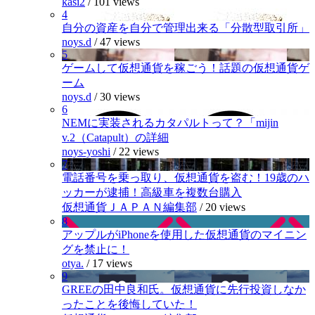
kasi2
/
101 views
4
自分の資産を自分で管理出来る「分散型取引所」
noys.d
/
47 views
5
ゲームして仮想通貨を稼ごう！話題の仮想通貨ゲ
ーム
noys.d
/
30 views
6
NEMに実装されるカタパルトって？「mijin
v.2（Catapult）の詳細
noys-yoshi
/
22 views
7
電話番号を乗っ取り、仮想通貨を盗む！19歳のハ
ッカーが逮捕！高級車を複数台購入
仮想通貨ＪＡＰＡＮ編集部
/
20 views
8
アップルがiPhoneを使用した仮想通貨のマイニン
グを禁止に！
otya.
/
17 views
9
GREEの田中良和氏。仮想通貨に先行投資しなか
ったことを後悔していた！