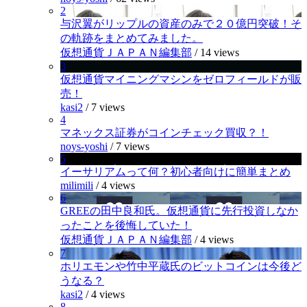
2
与沢翼がリップルの資産のみで２０億円突破！そ
の軌跡をまとめてみました。
仮想通貨ＪＡＰＡＮ編集部
/
14 views
3
仮想通貨マイニングマシンをゼロフィールドが販
売！
kasi2
/
7 views
4
マネックス証券がコインチェック買収？！
noys-yoshi
/
7 views
5
イーサリアムって何？初心者向けに簡単まとめ
milimili
/
4 views
6
GREEの田中良和氏。仮想通貨に先行投資しなか
ったことを後悔していた！
仮想通貨ＪＡＰＡＮ編集部
/
4 views
7
ホリエモンや竹中平蔵氏のビットコインは今後ど
うなる？
kasi2
/
4 views
8