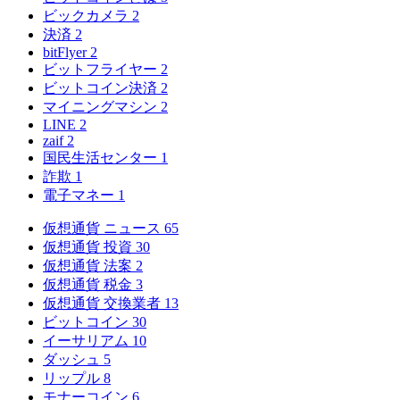
ビックカメラ
2
決済
2
bitFlyer
2
ビットフライヤー
2
ビットコイン決済
2
マイニングマシン
2
LINE
2
zaif
2
国民生活センター
1
詐欺
1
電子マネー
1
仮想通貨 ニュース
65
仮想通貨 投資
30
仮想通貨 法案
2
仮想通貨 税金
3
仮想通貨 交換業者
13
ビットコイン
30
イーサリアム
10
ダッシュ
5
リップル
8
モナーコイン
6