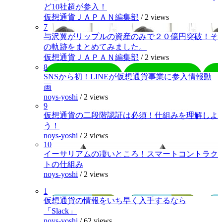
ど10社超が参入！
仮想通貨ＪＡＰＡＮ編集部
/
2 views
7
与沢翼がリップルの資産のみで２０億円突破！そ
の軌跡をまとめてみました。
仮想通貨ＪＡＰＡＮ編集部
/
2 views
8
SNSから初！LINEが仮想通貨事業に参入情報動
画
noys-yoshi
/
2 views
9
仮想通貨の二段階認証は必須！仕組みを理解しよ
う！
noys-yoshi
/
2 views
10
イーサリアムの凄いところ！スマートコントラク
トの仕組み
noys-yoshi
/
2 views
1
仮想通貨の情報をいち早く入手するなら
「Slack」
noys-yoshi
/
62 views