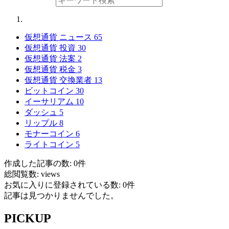
仮想通貨 ニュース
65
仮想通貨 投資
30
仮想通貨 法案
2
仮想通貨 税金
3
仮想通貨 交換業者
13
ビットコイン
30
イーサリアム
10
ダッシュ
5
リップル
8
モナーコイン
6
ライトコイン
5
作成した記事の数: 0件
総閲覧数: views
お気に入りに登録されている数: 0件
記事は見つかりませんでした。
PICKUP