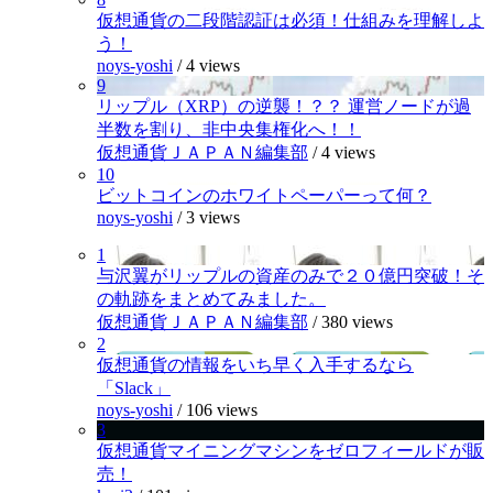
仮想通貨の二段階認証は必須！仕組みを理解しよ
う！
noys-yoshi
/
4 views
9
リップル（XRP）の逆襲！？？ 運営ノードが過
半数を割り、非中央集権化へ！！
仮想通貨ＪＡＰＡＮ編集部
/
4 views
10
ビットコインのホワイトペーパーって何？
noys-yoshi
/
3 views
1
与沢翼がリップルの資産のみで２０億円突破！そ
の軌跡をまとめてみました。
仮想通貨ＪＡＰＡＮ編集部
/
380 views
2
仮想通貨の情報をいち早く入手するなら
「Slack」
noys-yoshi
/
106 views
3
仮想通貨マイニングマシンをゼロフィールドが販
売！