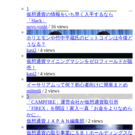
1
仮想通貨の情報をいち早く入手するなら
「Slack」
noys-yoshi
/
16 views
2
ホリエモンや竹中平蔵氏のビットコインは今後ど
うなる？
kasi2
/
4 views
3
仮想通貨マイニングマシンをゼロフィールドが販
売！
kasi2
/
4 views
4
イーサリアムって何？初心者向けに簡単まとめ
milimili
/
2 views
5
「CAMPFIRE」運営会社が仮想通貨取引所
「FIREX」を開設！家入一真「お金をよりなめら
かに」
仮想通貨ＪＡＰＡＮ編集部
/
2 views
6
仮想通貨の取引事業にＳＢＩホールディングスな