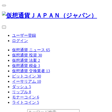
ユーザー登録
ログイン
仮想通貨 ニュース
65
仮想通貨 投資
30
仮想通貨 法案
2
仮想通貨 税金
3
仮想通貨 交換業者
13
ビットコイン
30
イーサリアム
10
ダッシュ
5
リップル
8
モナーコイン
6
ライトコイン
5