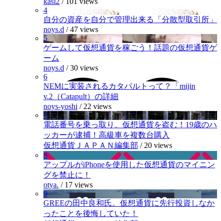
kasi2
/
101 views
4
自分の資産を自分で管理出来る「分散型取引所」
noys.d
/
47 views
5
ゲームして仮想通貨を稼ごう！話題の仮想通貨ゲ
ーム
noys.d
/
30 views
6
NEMに実装されるカタパルトって？「mijin
v.2（Catapult）の詳細
noys-yoshi
/
22 views
7
電話番号を乗っ取り、仮想通貨を盗む！19歳のハ
ッカーが逮捕！高級車を複数台購入
仮想通貨ＪＡＰＡＮ編集部
/
20 views
8
アップルがiPhoneを使用した仮想通貨のマイニン
グを禁止に！
otya.
/
17 views
9
GREEの田中良和氏。仮想通貨に先行投資しなか
ったことを後悔していた！