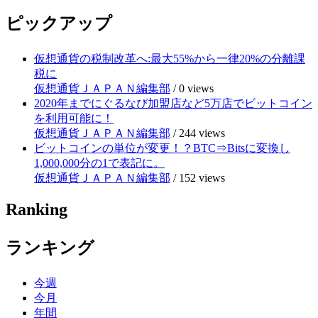
ピックアップ
仮想通貨の税制改革へ:最大55%から一律20%の分離課
税に
仮想通貨ＪＡＰＡＮ編集部
/
0 views
2020年までにぐるなび加盟店など5万店でビットコイン
を利用可能に！
仮想通貨ＪＡＰＡＮ編集部
/
244 views
ビットコインの単位が変更！？BTC⇒Bitsに変換し
1,000,000分の1で表記に。
仮想通貨ＪＡＰＡＮ編集部
/
152 views
Ranking
ランキング
今週
今月
年間