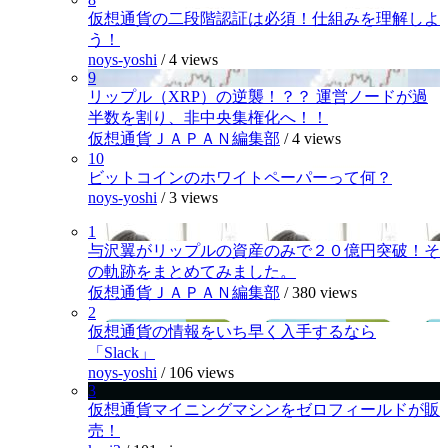
仮想通貨の二段階認証は必須！仕組みを理解しよ
う！
noys-yoshi
/
4 views
9
リップル（XRP）の逆襲！？？ 運営ノードが過
半数を割り、非中央集権化へ！！
仮想通貨ＪＡＰＡＮ編集部
/
4 views
10
ビットコインのホワイトペーパーって何？
noys-yoshi
/
3 views
1
与沢翼がリップルの資産のみで２０億円突破！そ
の軌跡をまとめてみました。
仮想通貨ＪＡＰＡＮ編集部
/
380 views
2
仮想通貨の情報をいち早く入手するなら
「Slack」
noys-yoshi
/
106 views
3
仮想通貨マイニングマシンをゼロフィールドが販
売！