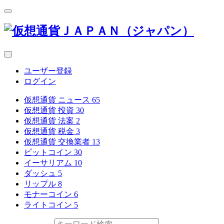
ユーザー登録
ログイン
仮想通貨 ニュース
65
仮想通貨 投資
30
仮想通貨 法案
2
仮想通貨 税金
3
仮想通貨 交換業者
13
ビットコイン
30
イーサリアム
10
ダッシュ
5
リップル
8
モナーコイン
6
ライトコイン
5