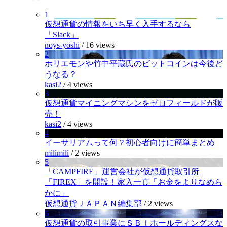
1
仮想通貨の情報をいち早く入手するなら
「Slack」
noys-yoshi
/
16 views
2
ホリエモンや竹中平蔵氏のビットコインは今後ど
うなる？
kasi2
/
4 views
3
仮想通貨マイニングマシンをゼロフィールドが販
売！
kasi2
/
4 views
4
イーサリアムって何？初心者向けに簡単まとめ
milimili
/
2 views
5
「CAMPFIRE」運営会社が仮想通貨取引所
「FIREX」を開設！家入一真「お金をよりなめら
かに」
仮想通貨ＪＡＰＡＮ編集部
/
2 views
6
仮想通貨の取引事業にＳＢＩホールディングスな