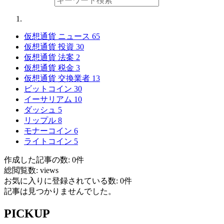
仮想通貨 ニュース
65
仮想通貨 投資
30
仮想通貨 法案
2
仮想通貨 税金
3
仮想通貨 交換業者
13
ビットコイン
30
イーサリアム
10
ダッシュ
5
リップル
8
モナーコイン
6
ライトコイン
5
作成した記事の数: 0件
総閲覧数: views
お気に入りに登録されている数: 0件
記事は見つかりませんでした。
PICKUP