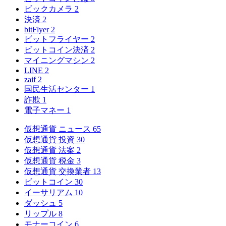
ビックカメラ
2
決済
2
bitFlyer
2
ビットフライヤー
2
ビットコイン決済
2
マイニングマシン
2
LINE
2
zaif
2
国民生活センター
1
詐欺
1
電子マネー
1
仮想通貨 ニュース
65
仮想通貨 投資
30
仮想通貨 法案
2
仮想通貨 税金
3
仮想通貨 交換業者
13
ビットコイン
30
イーサリアム
10
ダッシュ
5
リップル
8
モナーコイン
6