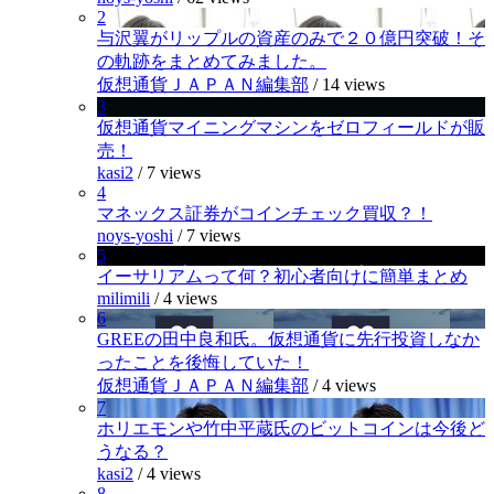
2
与沢翼がリップルの資産のみで２０億円突破！そ
の軌跡をまとめてみました。
仮想通貨ＪＡＰＡＮ編集部
/
14 views
3
仮想通貨マイニングマシンをゼロフィールドが販
売！
kasi2
/
7 views
4
マネックス証券がコインチェック買収？！
noys-yoshi
/
7 views
5
イーサリアムって何？初心者向けに簡単まとめ
milimili
/
4 views
6
GREEの田中良和氏。仮想通貨に先行投資しなか
ったことを後悔していた！
仮想通貨ＪＡＰＡＮ編集部
/
4 views
7
ホリエモンや竹中平蔵氏のビットコインは今後ど
うなる？
kasi2
/
4 views
8