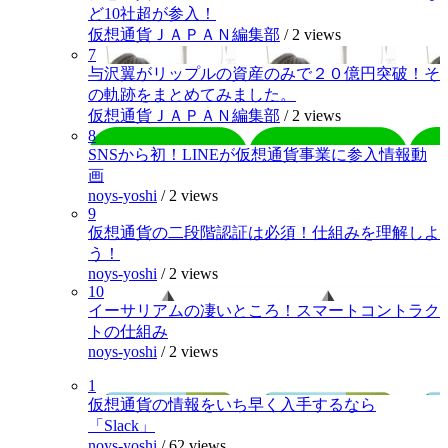
ど10社超が参入！
仮想通貨ＪＡＰＡＮ編集部
/
2 views
7
与沢翼がリップルの資産のみで２０億円突破！そ
の軌跡をまとめてみました。
仮想通貨ＪＡＰＡＮ編集部
/
2 views
8
SNSから初！LINEが仮想通貨事業に参入情報動
画
noys-yoshi
/
2 views
9
仮想通貨の二段階認証は必須！仕組みを理解しよ
う！
noys-yoshi
/
2 views
10
イーサリアムの凄いところ！スマートコントラク
トの仕組み
noys-yoshi
/
2 views
1
仮想通貨の情報をいち早く入手するなら
「Slack」
noys-yoshi
/
62 views