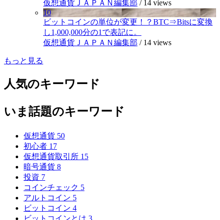
仮想通貨ＪＡＰＡＮ編集部
/
14 views
10
ビットコインの単位が変更！？BTC⇒Bitsに変換
し1,000,000分の1で表記に。
仮想通貨ＪＡＰＡＮ編集部
/
14 views
もっと見る
人気のキーワード
いま話題のキーワード
仮想通貨
50
初心者
17
仮想通貨取引所
15
暗号通貨
8
投資
7
コインチェック
5
アルトコイン
5
ビットコイン
4
ビットコインとは
3