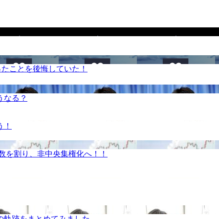
ったことを後悔していた！
うなる？
う！
半数を割り、非中央集権化へ！！
の軌跡をまとめてみました。