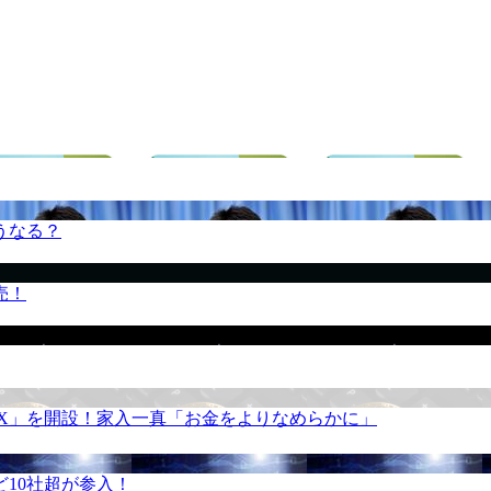
うなる？
売！
REX」を開設！家入一真「お金をよりなめらかに」
10社超が参入！