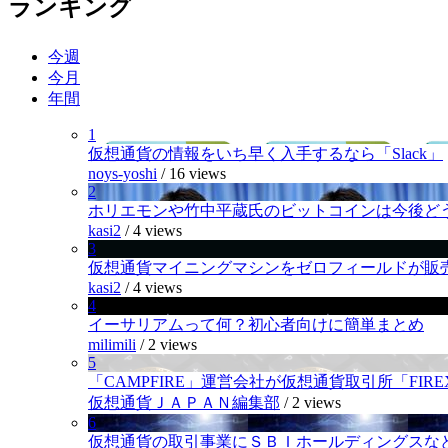
ランキング
今週
今月
年間
1
仮想通貨の情報をいち早く入手するなら「Slack」
noys-yoshi
/
16 views
2
ホリエモンや竹中平蔵氏のビットコインは今後ど
kasi2
/
4 views
3
仮想通貨マイニングマシンをゼロフィールドが販
kasi2
/
4 views
4
イーサリアムって何？初心者向けに簡単まとめ
milimili
/
2 views
5
「CAMPFIRE」運営会社が仮想通貨取引所「FI
仮想通貨ＪＡＰＡＮ編集部
/
2 views
6
仮想通貨の取引事業にＳＢＩホールディングスなど