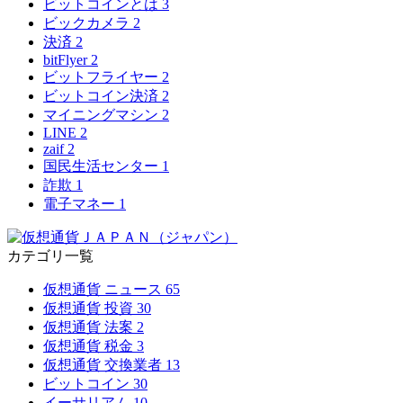
ビットコインとは
3
ビックカメラ
2
決済
2
bitFlyer
2
ビットフライヤー
2
ビットコイン決済
2
マイニングマシン
2
LINE
2
zaif
2
国民生活センター
1
詐欺
1
電子マネー
1
カテゴリ一覧
仮想通貨 ニュース
65
仮想通貨 投資
30
仮想通貨 法案
2
仮想通貨 税金
3
仮想通貨 交換業者
13
ビットコイン
30
イーサリアム
10