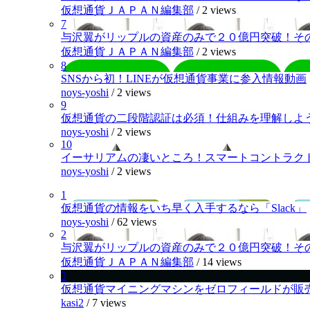
仮想通貨ＪＡＰＡＮ編集部
/
2 views
7
与沢翼がリップルの資産のみで２０億円突破！そ
仮想通貨ＪＡＰＡＮ編集部
/
2 views
8
SNSから初！LINEが仮想通貨事業に参入情報動画
noys-yoshi
/
2 views
9
仮想通貨の二段階認証は必須！仕組みを理解しよ
noys-yoshi
/
2 views
10
イーサリアムの凄いところ！スマートコントラク
noys-yoshi
/
2 views
1
仮想通貨の情報をいち早く入手するなら「Slack」
noys-yoshi
/
62 views
2
与沢翼がリップルの資産のみで２０億円突破！そ
仮想通貨ＪＡＰＡＮ編集部
/
14 views
3
仮想通貨マイニングマシンをゼロフィールドが販
kasi2
/
7 views