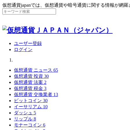
仮想通貨japanでは、仮想通貨や暗号通貨に関する情報が網
ユーザー登録
ログイン
仮想通貨 ニュース
65
仮想通貨 投資
30
仮想通貨 法案
2
仮想通貨 税金
3
仮想通貨 交換業者
13
ビットコイン
30
イーサリアム
10
ダッシュ
5
リップル
8
モナーコイン
6