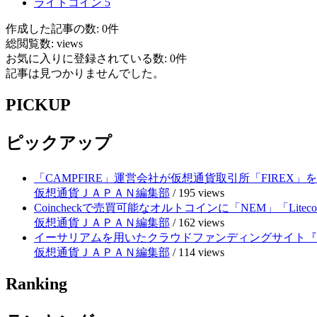
ライトコイン
5
作成した記事の数: 0件
総閲覧数: views
お気に入りに登録されている数: 0件
記事は見つかりませんでした。
PICKUP
ピックアップ
「CAMPFIRE」運営会社が仮想通貨取引所「FIRE
仮想通貨ＪＡＰＡＮ編集部
/
195 views
Coincheckで売買可能なオルトコインに「NEM」「Lite
仮想通貨ＪＡＰＡＮ編集部
/
162 views
イーサリアムを用いたクラウドファンディングサイト『RE
仮想通貨ＪＡＰＡＮ編集部
/
114 views
Ranking