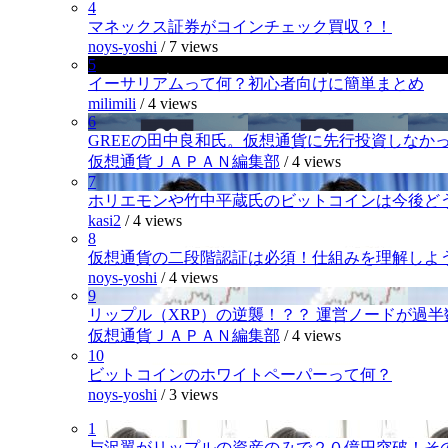
4
マネックス証券がコインチェック買収？！
noys-yoshi
/
7 views
5
イーサリアムって何？初心者向けに簡単まとめ
milimili
/
4 views
6
GREEの田中良和氏。仮想通貨に先行投資しなか
仮想通貨ＪＡＰＡＮ編集部
/
4 views
7
ホリエモンや竹中平蔵氏のビットコインは今後ど
kasi2
/
4 views
8
仮想通貨の二段階認証は必須！仕組みを理解しよ
noys-yoshi
/
4 views
9
リップル（XRP）の逆襲！？？ 運営ノードが過
仮想通貨ＪＡＰＡＮ編集部
/
4 views
10
ビットコインのホワイトペーパーって何？
noys-yoshi
/
3 views
1
与沢翼がリップルの資産のみで２０億円突破！そ