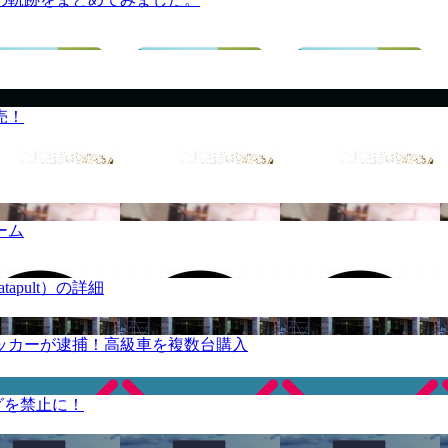
売！
ーム
apult）の詳細
ッカーが逮捕！高級車を複数台購入
グを禁止に！