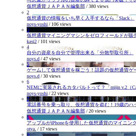
仮想通貨ＪＡＰＡＮ編集部
/
380 views
2
仮想通貨の情報をいち早く入手するなら「Slack」
noys-yoshi
/
106 views
3
仮想通貨マイニングマシンをゼロフィールドが販
kasi2
/
101 views
4
自分の資産を自分で管理出来る「分散型取引所」
noys.d
/
47 views
5
ゲームして仮想通貨を稼ごう！話題の仮想通貨ゲ
noys.d
/
30 views
6
NEMに実装されるカタパルトって？「mijin v.2（Cat
noys-yoshi
/
22 views
7
電話番号を乗っ取り、仮想通貨を盗む！19歳のハ
仮想通貨ＪＡＰＡＮ編集部
/
20 views
8
アップルがiPhoneを使用した仮想通貨のマイニン
otya.
/
17 views
9