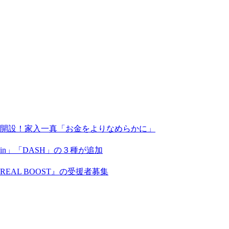
X」を開設！家入一真「お金をよりなめらかに」
coin」「DASH」の３種が追加
AL BOOST』の受援者募集