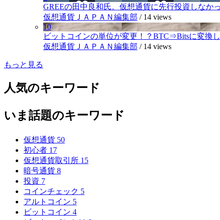
GREEの田中良和氏。仮想通貨に先行投資しなか
仮想通貨ＪＡＰＡＮ編集部
/
14 views
10
ビットコインの単位が変更！？BTC⇒Bitsに変換し1,
仮想通貨ＪＡＰＡＮ編集部
/
14 views
もっと見る
人気のキーワード
いま話題のキーワード
仮想通貨
50
初心者
17
仮想通貨取引所
15
暗号通貨
8
投資
7
コインチェック
5
アルトコイン
5
ビットコイン
4