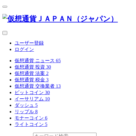
ユーザー登録
ログイン
仮想通貨 ニュース
65
仮想通貨 投資
30
仮想通貨 法案
2
仮想通貨 税金
3
仮想通貨 交換業者
13
ビットコイン
30
イーサリアム
10
ダッシュ
5
リップル
8
モナーコイン
6
ライトコイン
5