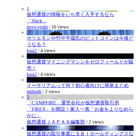
1
仮想通貨の情報をいち早く入手するなら
「Slack」
noys-yoshi
/
16 views
2
ホリエモンや竹中平蔵氏のビットコインは今後ど
うなる？
kasi2
/
4 views
3
仮想通貨マイニングマシンをゼロフィールドが販
売！
kasi2
/
4 views
4
イーサリアムって何？初心者向けに簡単まとめ
milimili
/
2 views
5
「CAMPFIRE」運営会社が仮想通貨取引所
「FIREX」を開設！家入一真「お金をよりなめら
かに」
仮想通貨ＪＡＰＡＮ編集部
/
2 views
6
仮想通貨の取引事業にＳＢＩホールディングスな