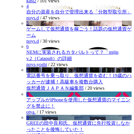
kasi2
/
101 views
4
自分の資産を自分で管理出来る「分散型取引所」
noys.d
/
47 views
5
ゲームして仮想通貨を稼ごう！話題の仮想通貨ゲ
ーム
noys.d
/
30 views
6
NEMに実装されるカタパルトって？「mijin
v.2（Catapult）の詳細
noys-yoshi
/
22 views
7
電話番号を乗っ取り、仮想通貨を盗む！19歳のハ
ッカーが逮捕！高級車を複数台購入
仮想通貨ＪＡＰＡＮ編集部
/
20 views
8
アップルがiPhoneを使用した仮想通貨のマイニン
グを禁止に！
otya.
/
17 views
9
GREEの田中良和氏。仮想通貨に先行投資しなか
ったことを後悔していた！