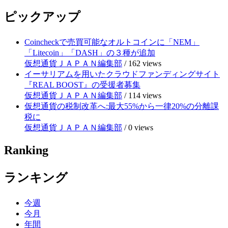
ピックアップ
Coincheckで売買可能なオルトコインに「NEM」
「Litecoin」「DASH」の３種が追加
仮想通貨ＪＡＰＡＮ編集部
/
162 views
イーサリアムを用いたクラウドファンディングサイト
『REAL BOOST』の受援者募集
仮想通貨ＪＡＰＡＮ編集部
/
114 views
仮想通貨の税制改革へ:最大55%から一律20%の分離課
税に
仮想通貨ＪＡＰＡＮ編集部
/
0 views
Ranking
ランキング
今週
今月
年間