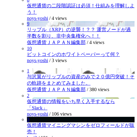
仮想通貨の二段階認証は必須！仕組みを理解しよ
う！
noys-yoshi
/
4 views
9
リップル（XRP）の逆襲！？？ 運営ノードが過
半数を割り、非中央集権化へ！！
仮想通貨ＪＡＰＡＮ編集部
/
4 views
10
ビットコインのホワイトペーパーって何？
noys-yoshi
/
3 views
1
与沢翼がリップルの資産のみで２０億円突破！そ
の軌跡をまとめてみました。
仮想通貨ＪＡＰＡＮ編集部
/
380 views
2
仮想通貨の情報をいち早く入手するなら
「Slack」
noys-yoshi
/
106 views
3
仮想通貨マイニングマシンをゼロフィールドが販
売！