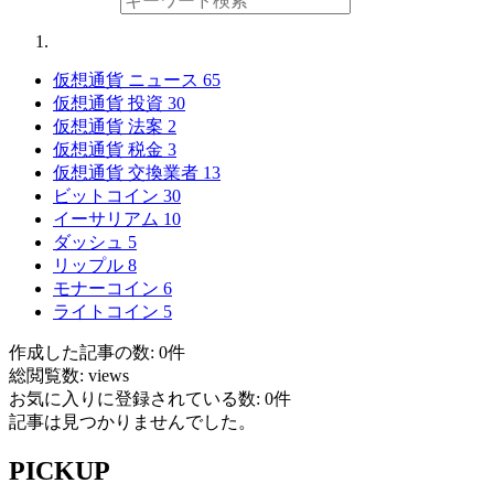
仮想通貨 ニュース
65
仮想通貨 投資
30
仮想通貨 法案
2
仮想通貨 税金
3
仮想通貨 交換業者
13
ビットコイン
30
イーサリアム
10
ダッシュ
5
リップル
8
モナーコイン
6
ライトコイン
5
作成した記事の数: 0件
総閲覧数: views
お気に入りに登録されている数: 0件
記事は見つかりませんでした。
PICKUP