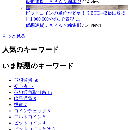
仮想通貨ＪＡＰＡＮ編集部
/
14 views
10
ビットコインの単位が変更！？BTC⇒Bitsに変換
し1,000,000分の1で表記に。
仮想通貨ＪＡＰＡＮ編集部
/
14 views
もっと見る
人気のキーワード
いま話題のキーワード
仮想通貨
50
初心者
17
仮想通貨取引所
15
暗号通貨
8
投資
7
コインチェック
5
アルトコイン
5
ビットコイン
4
ビットコインとは
3