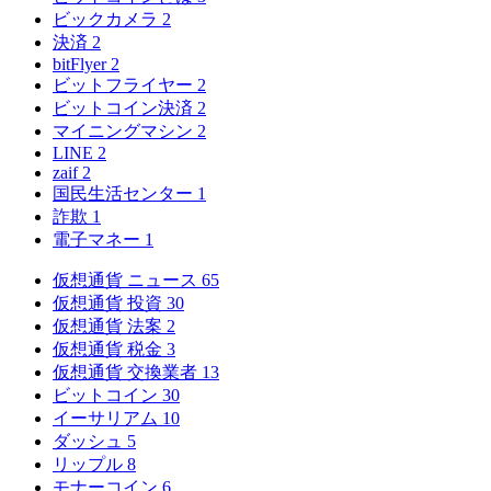
ビックカメラ
2
決済
2
bitFlyer
2
ビットフライヤー
2
ビットコイン決済
2
マイニングマシン
2
LINE
2
zaif
2
国民生活センター
1
詐欺
1
電子マネー
1
仮想通貨 ニュース
65
仮想通貨 投資
30
仮想通貨 法案
2
仮想通貨 税金
3
仮想通貨 交換業者
13
ビットコイン
30
イーサリアム
10
ダッシュ
5
リップル
8
モナーコイン
6