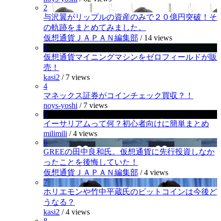
2
与沢翼がリップルの資産のみで２０億円突破！そ
の軌跡をまとめてみました。
仮想通貨ＪＡＰＡＮ編集部
/
14 views
3
仮想通貨マイニングマシンをゼロフィールドが販
売！
kasi2
/
7 views
4
マネックス証券がコインチェック買収？！
noys-yoshi
/
7 views
5
イーサリアムって何？初心者向けに簡単まとめ
milimili
/
4 views
6
GREEの田中良和氏。仮想通貨に先行投資しなか
ったことを後悔していた！
仮想通貨ＪＡＰＡＮ編集部
/
4 views
7
ホリエモンや竹中平蔵氏のビットコインは今後ど
うなる？
kasi2
/
4 views
8