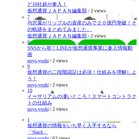
ど10社超が参入！
仮想通貨ＪＡＰＡＮ編集部
/
2 views
7
与沢翼がリップルの資産のみで２０億円突破！そ
の軌跡をまとめてみました。
仮想通貨ＪＡＰＡＮ編集部
/
2 views
8
SNSから初！LINEが仮想通貨事業に参入情報動
画
noys-yoshi
/
2 views
9
仮想通貨の二段階認証は必須！仕組みを理解しよ
う！
noys-yoshi
/
2 views
10
イーサリアムの凄いところ！スマートコントラク
トの仕組み
noys-yoshi
/
2 views
1
仮想通貨の情報をいち早く入手するなら
「Slack」
noys-yoshi
/
62 views