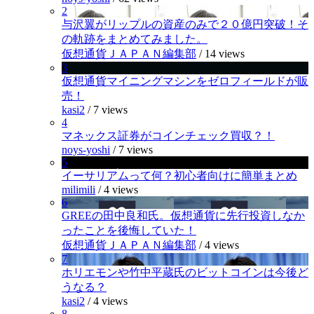
2
与沢翼がリップルの資産のみで２０億円突破！そ
の軌跡をまとめてみました。
仮想通貨ＪＡＰＡＮ編集部
/
14 views
3
仮想通貨マイニングマシンをゼロフィールドが販
売！
kasi2
/
7 views
4
マネックス証券がコインチェック買収？！
noys-yoshi
/
7 views
5
イーサリアムって何？初心者向けに簡単まとめ
milimili
/
4 views
6
GREEの田中良和氏。仮想通貨に先行投資しなか
ったことを後悔していた！
仮想通貨ＪＡＰＡＮ編集部
/
4 views
7
ホリエモンや竹中平蔵氏のビットコインは今後ど
うなる？
kasi2
/
4 views
8