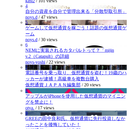
kasi2
/
101 views
4
自分の資産を自分で管理出来る「分散型取引所」
noys.d
/
47 views
5
ゲームして仮想通貨を稼ごう！話題の仮想通貨ゲ
ーム
noys.d
/
30 views
6
NEMに実装されるカタパルトって？「mijin
v.2（Catapult）の詳細
noys-yoshi
/
22 views
7
電話番号を乗っ取り、仮想通貨を盗む！19歳のハ
ッカーが逮捕！高級車を複数台購入
仮想通貨ＪＡＰＡＮ編集部
/
20 views
8
アップルがiPhoneを使用した仮想通貨のマイニン
グを禁止に！
otya.
/
17 views
9
GREEの田中良和氏。仮想通貨に先行投資しなか
ったことを後悔していた！