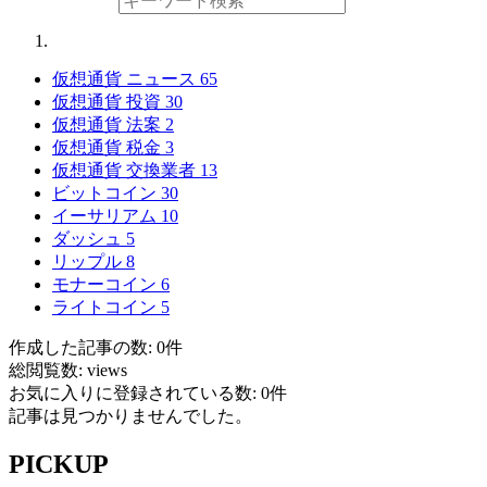
仮想通貨 ニュース
65
仮想通貨 投資
30
仮想通貨 法案
2
仮想通貨 税金
3
仮想通貨 交換業者
13
ビットコイン
30
イーサリアム
10
ダッシュ
5
リップル
8
モナーコイン
6
ライトコイン
5
作成した記事の数: 0件
総閲覧数: views
お気に入りに登録されている数: 0件
記事は見つかりませんでした。
PICKUP