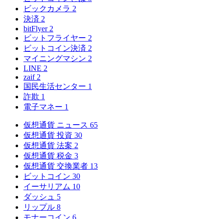
ビックカメラ
2
決済
2
bitFlyer
2
ビットフライヤー
2
ビットコイン決済
2
マイニングマシン
2
LINE
2
zaif
2
国民生活センター
1
詐欺
1
電子マネー
1
仮想通貨 ニュース
65
仮想通貨 投資
30
仮想通貨 法案
2
仮想通貨 税金
3
仮想通貨 交換業者
13
ビットコイン
30
イーサリアム
10
ダッシュ
5
リップル
8
モナーコイン
6