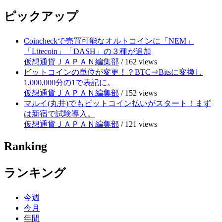
ピックアップ
Coincheckで売買可能なオルトコインに「NEM」
「Litecoin」「DASH」の３種が追加
仮想通貨ＪＡＰＡＮ編集部
/
162 views
ビットコインの単位が変更！？BTC⇒Bitsに変換し
1,000,000分の1で表記に。
仮想通貨ＪＡＰＡＮ編集部
/
152 views
マルイ(丸井)でもビットコイン払いがスタート！まず
は新宿で試験導入。
仮想通貨ＪＡＰＡＮ編集部
/
121 views
Ranking
ランキング
今週
今月
年間