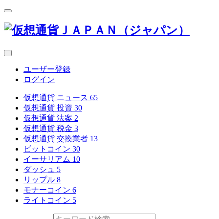
ユーザー登録
ログイン
仮想通貨 ニュース
65
仮想通貨 投資
30
仮想通貨 法案
2
仮想通貨 税金
3
仮想通貨 交換業者
13
ビットコイン
30
イーサリアム
10
ダッシュ
5
リップル
8
モナーコイン
6
ライトコイン
5