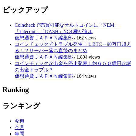
ピックアップ
Coincheckで売買可能なオルトコインに「NEM」
「Litecoin」「DASH」の３種が追加
仮想通貨ＪＡＰＡＮ編集部
/
162 views
コインチェックでトラブル発生！１BTC＝90万円超え
る！？サーバー落ち直後のまとめ
仮想通貨ＪＡＰＡＮ編集部
/
1,804 views
コインチェックが出金を停止発表！約６５０億円が謎
の出金トラブル？
仮想通貨ＪＡＰＡＮ編集部
/
164 views
Ranking
ランキング
今週
今月
年間