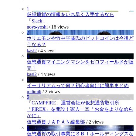
1
仮想通貨の情報をいち早く入手するなら
「Slack」
noys-yoshi
/
16 views
2
ホリエモンや竹中平蔵氏のビットコインは今後ど
うなる？
kasi2
/
4 views
3
仮想通貨マイニングマシンをゼロフィールドが販
売！
kasi2
/
4 views
4
イーサリアムって何？初心者向けに簡単まとめ
milimili
/
2 views
5
「CAMPFIRE」運営会社が仮想通貨取引所
「FIREX」を開設！家入一真「お金をよりなめら
かに」
仮想通貨ＪＡＰＡＮ編集部
/
2 views
6
仮想通貨の取引事業にＳＢＩホールディングスな