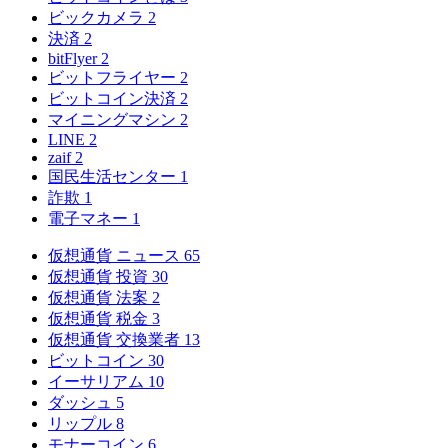
ビックカメラ
2
決済
2
bitFlyer
2
ビットフライヤー
2
ビットコイン決済
2
マイニングマシン
2
LINE
2
zaif
2
国民生活センター
1
詐欺
1
電子マネー
1
仮想通貨 ニュース
65
仮想通貨 投資
30
仮想通貨 法案
2
仮想通貨 税金
3
仮想通貨 交換業者
13
ビットコイン
30
イーサリアム
10
ダッシュ
5
リップル
8
モナーコイン
6