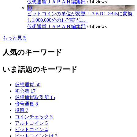
仮想通貨ＪＡＰＡＮ編集部
/
14 views
10
ビットコインの単位が変更！？BTC⇒Bitsに変換
し1,000,000分の1で表記に。
仮想通貨ＪＡＰＡＮ編集部
/
14 views
もっと見る
人気のキーワード
いま話題のキーワード
仮想通貨
50
初心者
17
仮想通貨取引所
15
暗号通貨
8
投資
7
コインチェック
5
アルトコイン
5
ビットコイン
4
ビットコインとは
3