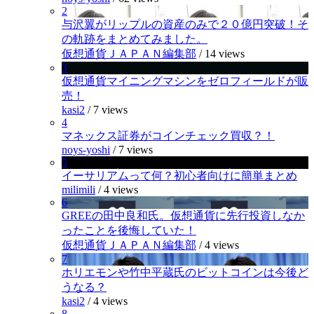
2
与沢翼がリップルの資産のみで２０億円突破！そ
の軌跡をまとめてみました。
仮想通貨ＪＡＰＡＮ編集部
/
14 views
3
仮想通貨マイニングマシンをゼロフィールドが販
売！
kasi2
/
7 views
4
マネックス証券がコインチェック買収？！
noys-yoshi
/
7 views
5
イーサリアムって何？初心者向けに簡単まとめ
milimili
/
4 views
6
GREEの田中良和氏。仮想通貨に先行投資しなか
ったことを後悔していた！
仮想通貨ＪＡＰＡＮ編集部
/
4 views
7
ホリエモンや竹中平蔵氏のビットコインは今後ど
うなる？
kasi2
/
4 views
8