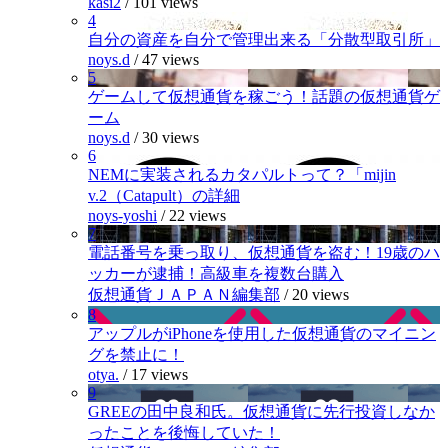
kasi2
/
101 views
4
自分の資産を自分で管理出来る「分散型取引所」
noys.d
/
47 views
5
ゲームして仮想通貨を稼ごう！話題の仮想通貨ゲ
ーム
noys.d
/
30 views
6
NEMに実装されるカタパルトって？「mijin
v.2（Catapult）の詳細
noys-yoshi
/
22 views
7
電話番号を乗っ取り、仮想通貨を盗む！19歳のハ
ッカーが逮捕！高級車を複数台購入
仮想通貨ＪＡＰＡＮ編集部
/
20 views
8
アップルがiPhoneを使用した仮想通貨のマイニン
グを禁止に！
otya.
/
17 views
9
GREEの田中良和氏。仮想通貨に先行投資しなか
ったことを後悔していた！