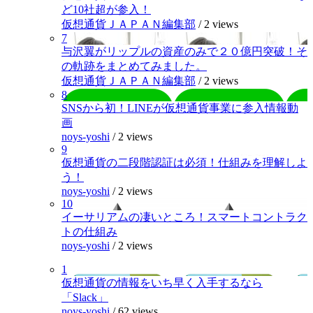
ど10社超が参入！
仮想通貨ＪＡＰＡＮ編集部
/
2 views
7
与沢翼がリップルの資産のみで２０億円突破！そ
の軌跡をまとめてみました。
仮想通貨ＪＡＰＡＮ編集部
/
2 views
8
SNSから初！LINEが仮想通貨事業に参入情報動
画
noys-yoshi
/
2 views
9
仮想通貨の二段階認証は必須！仕組みを理解しよ
う！
noys-yoshi
/
2 views
10
イーサリアムの凄いところ！スマートコントラク
トの仕組み
noys-yoshi
/
2 views
1
仮想通貨の情報をいち早く入手するなら
「Slack」
noys-yoshi
/
62 views