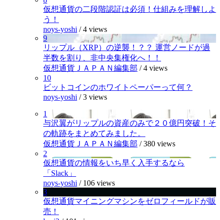
仮想通貨の二段階認証は必須！仕組みを理解しよ
う！
noys-yoshi
/
4 views
9
リップル（XRP）の逆襲！？？ 運営ノードが過
半数を割り、非中央集権化へ！！
仮想通貨ＪＡＰＡＮ編集部
/
4 views
10
ビットコインのホワイトペーパーって何？
noys-yoshi
/
3 views
1
与沢翼がリップルの資産のみで２０億円突破！そ
の軌跡をまとめてみました。
仮想通貨ＪＡＰＡＮ編集部
/
380 views
2
仮想通貨の情報をいち早く入手するなら
「Slack」
noys-yoshi
/
106 views
3
仮想通貨マイニングマシンをゼロフィールドが販
売！