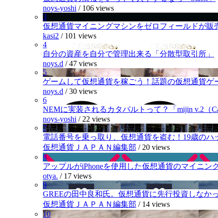
noys-yoshi
/
106 views
3
仮想通貨マイニングマシンをゼロフィールドが販
kasi2
/
101 views
4
自分の資産を自分で管理出来る「分散型取引所」
noys.d
/
47 views
5
ゲームして仮想通貨を稼ごう！話題の仮想通貨ゲ
noys.d
/
30 views
6
NEMに実装されるカタパルトって？「mijin v.2（Cat
noys-yoshi
/
22 views
7
電話番号を乗っ取り、仮想通貨を盗む！19歳のハ
仮想通貨ＪＡＰＡＮ編集部
/
20 views
8
アップルがiPhoneを使用した仮想通貨のマイニン
otya.
/
17 views
9
GREEの田中良和氏。仮想通貨に先行投資しなか
仮想通貨ＪＡＰＡＮ編集部
/
14 views
10