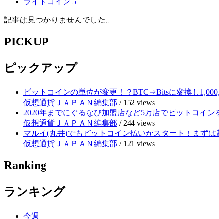
ライトコイン
5
記事は見つかりませんでした。
PICKUP
ピックアップ
ビットコインの単位が変更！？BTC⇒Bitsに変換し1,000
仮想通貨ＪＡＰＡＮ編集部
/
152 views
2020年までにぐるなび加盟店など5万店でビットコイ
仮想通貨ＪＡＰＡＮ編集部
/
244 views
マルイ(丸井)でもビットコイン払いがスタート！まずは
仮想通貨ＪＡＰＡＮ編集部
/
121 views
Ranking
ランキング
今週