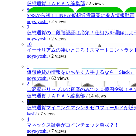
仮想通貨ＪＡＰＡＮ編集部
/
2 views
8
SNSから初！LINEが仮想通貨事業に参入情報動画
noys-yoshi
/
2 views
9
仮想通貨の二段階認証は必須！仕組みを理解しよ
noys-yoshi
/
2 views
10
イーサリアムの凄いところ！スマートコントラク
noys-yoshi
/
2 views
1
仮想通貨の情報をいち早く入手するなら「Slack」
noys-yoshi
/
62 views
2
与沢翼がリップルの資産のみで２０億円突破！そ
仮想通貨ＪＡＰＡＮ編集部
/
14 views
3
仮想通貨マイニングマシンをゼロフィールドが販
kasi2
/
7 views
4
マネックス証券がコインチェック買収？！
noys-yoshi
/
7 views