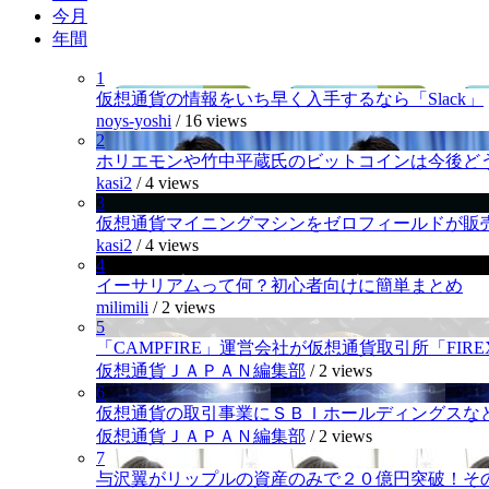
今月
年間
1
仮想通貨の情報をいち早く入手するなら「Slack」
noys-yoshi
/
16 views
2
ホリエモンや竹中平蔵氏のビットコインは今後ど
kasi2
/
4 views
3
仮想通貨マイニングマシンをゼロフィールドが販
kasi2
/
4 views
4
イーサリアムって何？初心者向けに簡単まとめ
milimili
/
2 views
5
「CAMPFIRE」運営会社が仮想通貨取引所「FI
仮想通貨ＪＡＰＡＮ編集部
/
2 views
6
仮想通貨の取引事業にＳＢＩホールディングスなど
仮想通貨ＪＡＰＡＮ編集部
/
2 views
7
与沢翼がリップルの資産のみで２０億円突破！そ