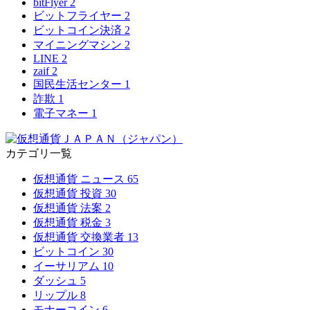
bitFlyer
2
ビットフライヤー
2
ビットコイン決済
2
マイニングマシン
2
LINE
2
zaif
2
国民生活センター
1
詐欺
1
電子マネー
1
カテゴリ一覧
仮想通貨 ニュース
65
仮想通貨 投資
30
仮想通貨 法案
2
仮想通貨 税金
3
仮想通貨 交換業者
13
ビットコイン
30
イーサリアム
10
ダッシュ
5
リップル
8
モナーコイン
6