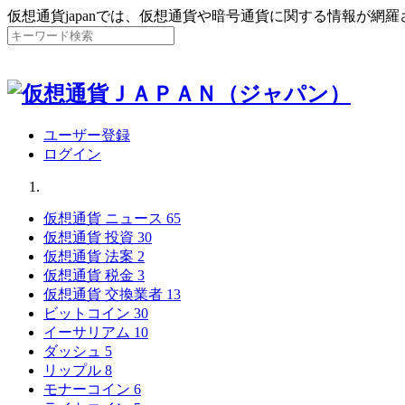
仮想通貨japanでは、仮想通貨や暗号通貨に関する情報が網
ユーザー登録
ログイン
仮想通貨 ニュース
65
仮想通貨 投資
30
仮想通貨 法案
2
仮想通貨 税金
3
仮想通貨 交換業者
13
ビットコイン
30
イーサリアム
10
ダッシュ
5
リップル
8
モナーコイン
6