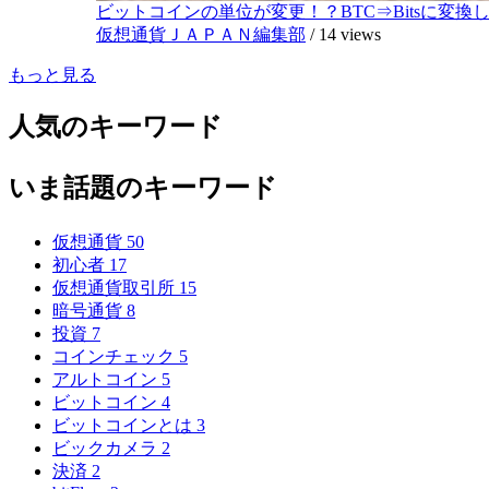
ビットコインの単位が変更！？BTC⇒Bitsに変換し1,
仮想通貨ＪＡＰＡＮ編集部
/
14 views
もっと見る
人気のキーワード
いま話題のキーワード
仮想通貨
50
初心者
17
仮想通貨取引所
15
暗号通貨
8
投資
7
コインチェック
5
アルトコイン
5
ビットコイン
4
ビットコインとは
3
ビックカメラ
2
決済
2