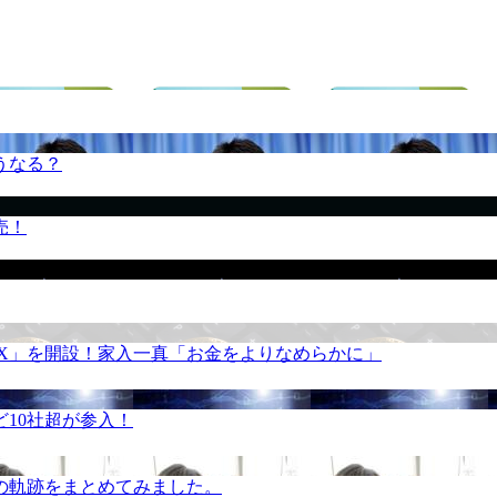
うなる？
売！
REX」を開設！家入一真「お金をよりなめらかに」
10社超が参入！
の軌跡をまとめてみました。