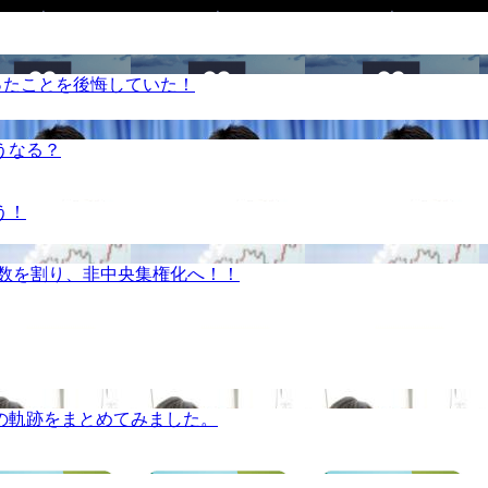
ったことを後悔していた！
うなる？
う！
半数を割り、非中央集権化へ！！
の軌跡をまとめてみました。