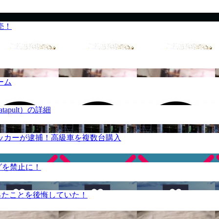
売！
ーム
apult）の詳細
ッカーが逮捕！高級車を複数台購入
グを禁止に！
ったことを後悔していた！