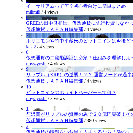
5
イーサリアムって何？初心者向けに簡単まとめ
milimili
/
4 views
6
GREEの田中良和氏。仮想通貨に先行投資しなか
仮想通貨ＪＡＰＡＮ編集部
/
4 views
7
ホリエモンや竹中平蔵氏のビットコインは今後ど
kasi2
/
4 views
8
仮想通貨の二段階認証は必須！仕組みを理解しよ
noys-yoshi
/
4 views
9
リップル（XRP）の逆襲！？？ 運営ノードが過
仮想通貨ＪＡＰＡＮ編集部
/
4 views
10
ビットコインのホワイトペーパーって何？
noys-yoshi
/
3 views
1
与沢翼がリップルの資産のみで２０億円突破！そ
仮想通貨ＪＡＰＡＮ編集部
/
380 views
2
仮想通貨の情報をいち早く入手するなら「Slack」