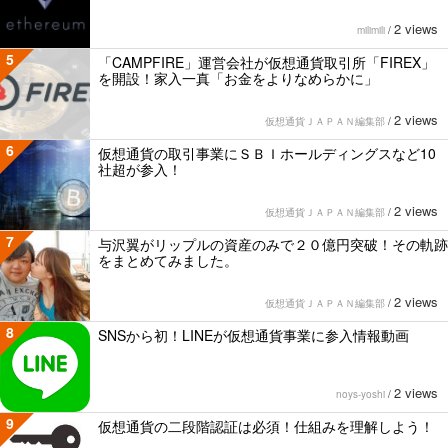
2 views
milimili
/
5
「CAMPFIRE」運営会社が仮想通貨取引所「FIREX」
を開設！家入一真「お金をよりなめらかに」
2 views
仮想通貨ＪＡＰＡＮ編集部
/
6
仮想通貨の取引事業にＳＢＩホールディングスなど10
社超が参入！
2 views
仮想通貨ＪＡＰＡＮ編集部
/
7
与沢翼がリップルの資産のみで２０億円突破！その軌跡
をまとめてみました。
2 views
仮想通貨ＪＡＰＡＮ編集部
/
8
SNSから初！LINEが仮想通貨事業に参入情報動画
2 views
noys-yoshi
/
9
仮想通貨の二段階認証は必須！仕組みを理解しよう！