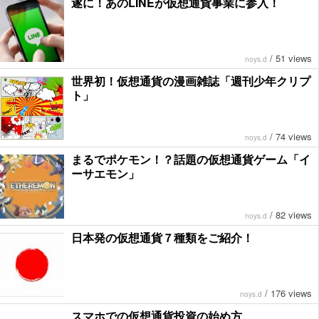
遂に！あのLINEが仮想通貨事業に参入！
/
51 views
noys.d
世界初！仮想通貨の漫画雑誌「週刊少年クリプ
ト」
/
74 views
noys.d
まるでポケモン！？話題の仮想通貨ゲーム「イ
ーサエモン」
/
82 views
noys.d
日本発の仮想通貨７種類をご紹介！
/
176 views
noys.d
スマホでの仮想通貨投資の始め方