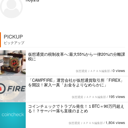
PICKUP
ピックアップ
仮想通貨の税制改革へ:最大55%から一律20%の分離課
税に
0 views
仮想通貨ＪＡＰＡＮ編集部
/
「CAMPFIRE」運営会社が仮想通貨取引所「FIREX」
を開設！家入一真「お金をよりなめらかに」
195 views
仮想通貨ＪＡＰＡＮ編集部
/
コインチェックでトラブル発生！１BTC＝90万円超え
る！？サーバー落ち直後のまとめ
1,804 views
仮想通貨ＪＡＰＡＮ編集部
/