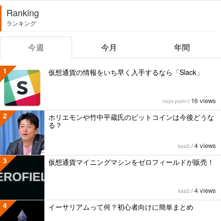
Ranking
ランキング
今週
今月
年間
1
仮想通貨の情報をいち早く入手するなら「Slack」
16 views
noys-yoshi
/
2
ホリエモンや竹中平蔵氏のビットコインは今後どうな
る？
4 views
kasi2
/
3
仮想通貨マイニングマシンをゼロフィールドが販売！
4 views
kasi2
/
4
イーサリアムって何？初心者向けに簡単まとめ