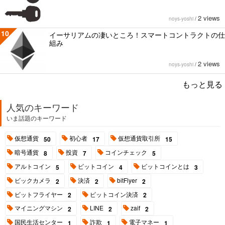
2 views
noys-yoshi
/
10
イーサリアムの凄いところ！スマートコントラクトの仕
組み
2 views
noys-yoshi
/
もっと見る
人気のキーワード
いま話題のキーワード
仮想通貨
初心者
仮想通貨取引所
50
17
15
暗号通貨
投資
コインチェック
8
7
5
アルトコイン
ビットコイン
ビットコインとは
5
4
3
ビックカメラ
決済
bitFlyer
2
2
2
ビットフライヤー
ビットコイン決済
2
2
マイニングマシン
LINE
zaif
2
2
2
国民生活センター
詐欺
電子マネー
1
1
1