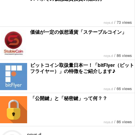
/
73 views
noys.d
価値が一定の仮想通貨「ステーブルコイン」
/
86 views
noys.d
ビットコイン取扱量日本一！「bitFlyer（ビット
フライヤー）」の特徴をご紹介します♪
/
66 views
noys.d
「公開鍵」と「秘密鍵」って何？？
/
86 views
noys.d
noys.d