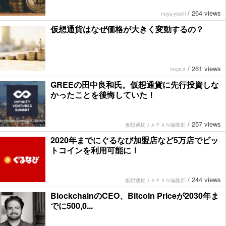
/
264 views
noys-yoshi
仮想通貨はなぜ価格が大きく変動するの？
/
261 views
noys.d
GREEの田中良和氏。仮想通貨に先行投資しな
かったことを後悔していた！
/
257 views
仮想通貨ＪＡＰＡＮ編集部
2020年までにぐるなび加盟店など5万店でビッ
トコインを利用可能に！
/
244 views
仮想通貨ＪＡＰＡＮ編集部
BlockchainのCEO、Bitcoin Priceが2030年ま
でに500,0...