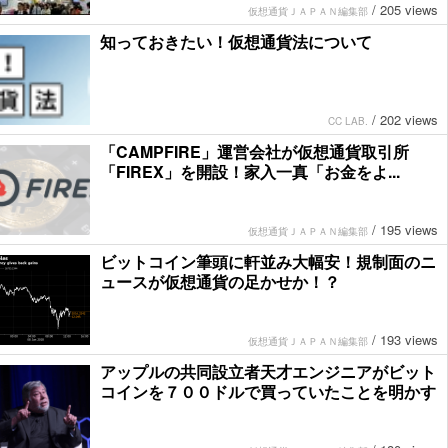
/
205 views
仮想通貨ＪＡＰＡＮ編集部
知っておきたい！仮想通貨法について
/
202 views
CC LAB.
「CAMPFIRE」運営会社が仮想通貨取引所
「FIREX」を開設！家入一真「お金をよ...
/
195 views
仮想通貨ＪＡＰＡＮ編集部
ビットコイン筆頭に軒並み大幅安！規制面のニ
ュースが仮想通貨の足かせか！？
/
193 views
仮想通貨ＪＡＰＡＮ編集部
アップルの共同設立者天才エンジニアがビット
コインを７００ドルで買っていたことを明かす