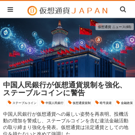
仮想通貨 ニュース(65)
中国人民銀行が仮想通貨規制を強化、
ステーブルコインに警告
ステーブルコイン
中国人民銀行
仮想通貨規制
暗号資産
金融政策
中国人民銀行が仮想通貨への厳しい姿勢を再表明。投機活
動の増加を警戒し、ステーブルコインを含む違法金融活動
の取り締まり強化を発表。仮想通貨は法定通貨としての地
位を持たないと改めて強調した。