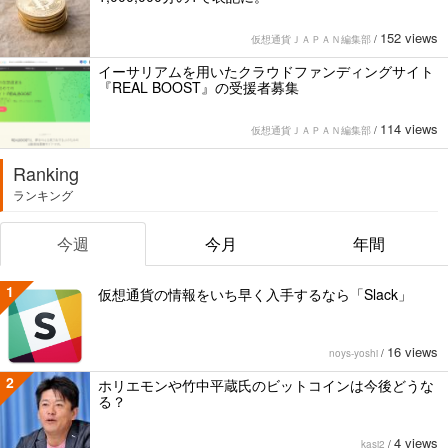
152 views
仮想通貨ＪＡＰＡＮ編集部
/
イーサリアムを用いたクラウドファンディングサイト
『REAL BOOST』の受援者募集
114 views
仮想通貨ＪＡＰＡＮ編集部
/
Ranking
ランキング
今週
今月
年間
1
仮想通貨の情報をいち早く入手するなら「Slack」
16 views
noys-yoshi
/
2
ホリエモンや竹中平蔵氏のビットコインは今後どうな
る？
4 views
kasi2
/