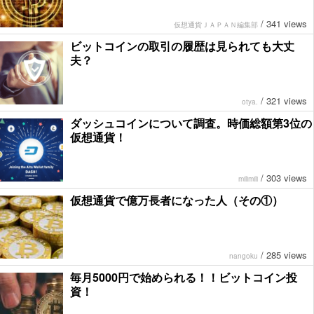
/
341 views
仮想通貨ＪＡＰＡＮ編集部
ビットコインの取引の履歴は見られても大丈
夫？
/
321 views
otya.
ダッシュコインについて調査。時価総額第3位の
仮想通貨！
/
303 views
milimili
仮想通貨で億万長者になった人（その①）
/
285 views
nangoku
毎月5000円で始められる！！ビットコイン投
資！