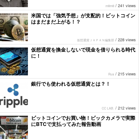
/
241 views
milimili
米国では「強気予想」が支配的！ビットコイン
はまだまだ上がる！？
/
228 views
仮想通貨ＪＡＰＡＮ編集部
仮想通貨を換金しないで現金を借りられる時代
に！
/
215 views
Rua
銀行でも使われる仮想通貨とは？！
/
212 views
CC LAB.
ビットコインでお買い物！ビックカメラで実際
にBTCで支払ってみた報告動画