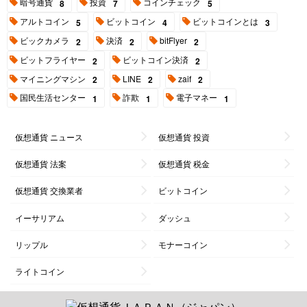
暗号通貨
投資
コインチェック
8
7
5
アルトコイン
ビットコイン
ビットコインとは
5
4
3
ビックカメラ
決済
bitFlyer
2
2
2
ビットフライヤー
ビットコイン決済
2
2
マイニングマシン
LINE
zaif
2
2
2
国民生活センター
詐欺
電子マネー
1
1
1
仮想通貨 ニュース
仮想通貨 投資
仮想通貨 法案
仮想通貨 税金
仮想通貨 交換業者
ビットコイン
イーサリアム
ダッシュ
リップル
モナーコイン
ライトコイン