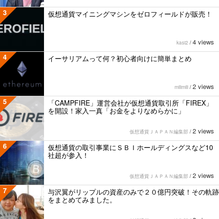
3
仮想通貨マイニングマシンをゼロフィールドが販売！
4 views
kasi2
/
4
イーサリアムって何？初心者向けに簡単まとめ
2 views
milimili
/
5
「CAMPFIRE」運営会社が仮想通貨取引所「FIREX」
を開設！家入一真「お金をよりなめらかに」
2 views
仮想通貨ＪＡＰＡＮ編集部
/
6
仮想通貨の取引事業にＳＢＩホールディングスなど10
社超が参入！
2 views
仮想通貨ＪＡＰＡＮ編集部
/
7
与沢翼がリップルの資産のみで２０億円突破！その軌跡
をまとめてみました。