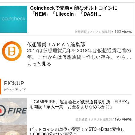
Coincheckで売買可能なオルトコインに
「NEM」「Litecoin」「DASH...
/
162 views
仮想通貨ＪＡＰＡＮ編集部
仮想通貨ＪＡＰＡＮ編集部
2017は仮想通貨元年✨ 2018年は仮想通貨定着の
年。 これからは仮想通貨＝怪しい存在。 から
...
もっと見る
PICKUP
ピックアップ
「CAMPFIRE」運営会社が仮想通貨取引所「FIREX」
を開設！家入一真「お金をよりなめらかに」
195 views
仮想通貨ＪＡＰＡＮ編集部
/
ビットコインの単位が変更！？BTC⇒Bitsに変換し
1,000,000分の1で表記に。