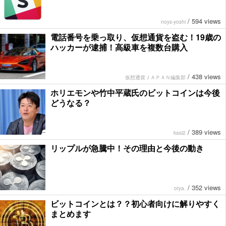
/
594 views
noys-yoshi
電話番号を乗っ取り、仮想通貨を盗む！19歳の
ハッカーが逮捕！高級車を複数台購入
/
438 views
仮想通貨ＪＡＰＡＮ編集部
ホリエモンや竹中平蔵氏のビットコインは今後
どうなる？
/
389 views
kasi2
リップルが急騰中！その理由と今後の動き
/
352 views
otya.
ビットコインとは？？初心者向けに解りやすく
まとめます