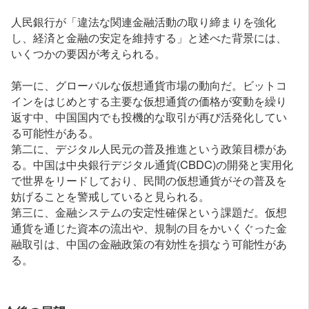
人民銀行が「違法な関連金融活動の取り締まりを強化
し、経済と金融の安定を維持する」と述べた背景には、
いくつかの要因が考えられる。
第一に、グローバルな仮想通貨市場の動向だ。ビットコ
インをはじめとする主要な仮想通貨の価格が変動を繰り
返す中、中国国内でも投機的な取引が再び活発化してい
る可能性がある。
第二に、デジタル人民元の普及推進という政策目標があ
る。中国は中央銀行デジタル通貨(CBDC)の開発と実用化
で世界をリードしており、民間の仮想通貨がその普及を
妨げることを警戒していると見られる。
第三に、金融システムの安定性確保という課題だ。仮想
通貨を通じた資本の流出や、規制の目をかいくぐった金
融取引は、中国の金融政策の有効性を損なう可能性があ
る。