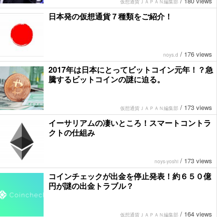
/
180 views
仮想通貨ＪＡＰＡＮ編集部
日本発の仮想通貨７種類をご紹介！
/
176 views
noys.d
2017年は日本にとってビットコイン元年！？急
騰するビットコインの謎に迫る。
/
173 views
仮想通貨ＪＡＰＡＮ編集部
イーサリアムの凄いところ！スマートコントラ
クトの仕組み
/
173 views
noys-yoshi
コインチェックが出金を停止発表！約６５０億
円が謎の出金トラブル？
/
164 views
仮想通貨ＪＡＰＡＮ編集部