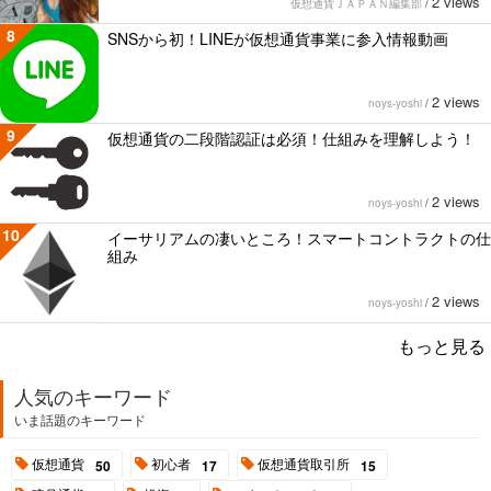
2 views
仮想通貨ＪＡＰＡＮ編集部
/
8
SNSから初！LINEが仮想通貨事業に参入情報動画
2 views
noys-yoshi
/
9
仮想通貨の二段階認証は必須！仕組みを理解しよう！
2 views
noys-yoshi
/
10
イーサリアムの凄いところ！スマートコントラクトの仕
組み
2 views
noys-yoshi
/
もっと見る
人気のキーワード
いま話題のキーワード
仮想通貨
初心者
仮想通貨取引所
50
17
15